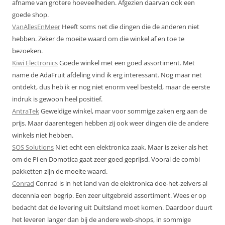
afname van grotere hoeveelheden. Afgezien daarvan ook een
goede shop.
VanAllesEnMeer
Heeft soms net die dingen die de anderen niet
hebben. Zeker de moeite waard om die winkel af en toe te
bezoeken.
Kiwi Electronics
Goede winkel met een goed assortiment. Met
name de AdaFruit afdeling vind ik erg interessant. Nog maar net
ontdekt, dus heb ik er nog niet enorm veel besteld, maar de eerste
indruk is gewoon heel positief.
AntraTek
Geweldige winkel, maar voor sommige zaken erg aan de
prijs. Maar daarentegen hebben zij ook weer dingen die de andere
winkels niet hebben.
SOS Solutions
Niet echt een elektronica zaak. Maar is zeker als het
om de Pi en Domotica gaat zeer goed geprijsd. Vooral de combi
pakketten zijn de moeite waard.
Conrad
Conrad is in het land van de elektronica doe-het-zelvers al
decennia een begrip. Een zeer uitgebreid assortiment. Wees er op
bedacht dat de levering uit Duitsland moet komen. Daardoor duurt
het leveren langer dan bij de andere web-shops, in sommige