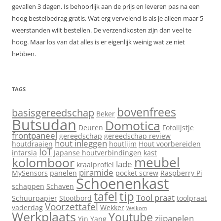
gevallen 3 dagen. Is behoorlijk aan de prijs en leveren pas na een
hoog bestelbedrag gratis. Wat erg vervelend is als je alleen maar 5
weerstanden wilt bestellen. De verzendkosten zijn dan veel te
hoog. Maar los van dat alles is er eigenlijk weinig wat ze niet
hebben.
TAGS
bovenfrees
basisgereedschap
Beker
Butsudan
Domotica
Deuren
Fotolijstje
frontpaneel
gereedschap
gereedschap review
hout inleggen
houtdraaien
houtlijm
Hout voorbereiden
IoT
intarsia
Japanse houtverbindingen
kast
meubel
kolomboor
lade
kraalprofiel
piramide
MySensors
panelen
pocket screw
Raspberry Pi
Schoenenkast
schappen
Schaven
tip
tafel
Tool praat
Schuurpapier
Stootbord
toolpraat
Voorzettafel
vaderdag
Wekker
Welkom
Werkplaats
Youtube
zijpanelen
Yin Yang