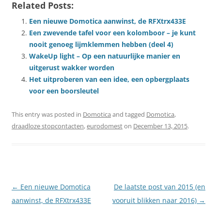
Related Posts:
Een nieuwe Domotica aanwinst, de RFXtrx433E
Een zwevende tafel voor een kolomboor – je kunt
nooit genoeg lijmklemmen hebben (deel 4)
WakeUp light – Op een natuurlijke manier en
uitgerust wakker worden
Het uitproberen van een idee, een opbergplaats
voor een boorsleutel
This entry was posted in
Domotica
and tagged
Domotica
,
draadloze stopcontacten
,
eurodomest
on
December 13, 2015
.
Post
←
Een nieuwe Domotica
De laatste post van 2015 (en
navigation
aanwinst, de RFXtrx433E
vooruit blikken naar 2016)
→