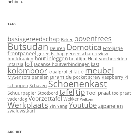
hebben.
TAGS
bovenfrees
basisgereedschap
Beker
Butsudan
Domotica
Deuren
Fotolijstje
frontpaneel
gereedschap
gereedschap review
hout inleggen
houtdraaien
houtlijm
Hout voorbereiden
IoT
intarsia
Japanse houtverbindingen
kast
meubel
kolomboor
lade
kraalprofiel
piramide
MySensors
panelen
pocket screw
Raspberry Pi
Schoenenkast
schappen
Schaven
tip
tafel
Tool praat
Schuurpapier
Stootbord
toolpraat
Voorzettafel
vaderdag
Wekker
Welkom
Werkplaats
Youtube
zijpanelen
Yin Yang
zwaluwstaart
ARCHIEF