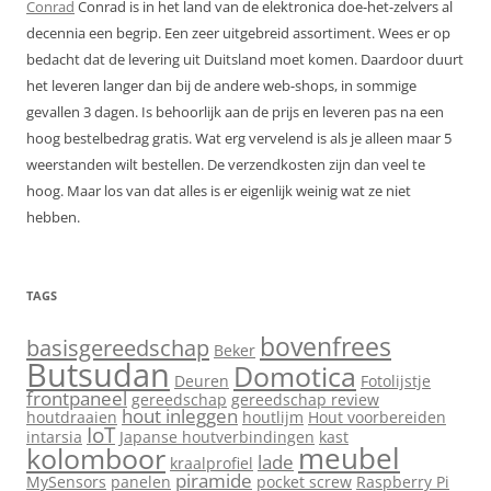
Conrad
Conrad is in het land van de elektronica doe-het-zelvers al
decennia een begrip. Een zeer uitgebreid assortiment. Wees er op
bedacht dat de levering uit Duitsland moet komen. Daardoor duurt
het leveren langer dan bij de andere web-shops, in sommige
gevallen 3 dagen. Is behoorlijk aan de prijs en leveren pas na een
hoog bestelbedrag gratis. Wat erg vervelend is als je alleen maar 5
weerstanden wilt bestellen. De verzendkosten zijn dan veel te
hoog. Maar los van dat alles is er eigenlijk weinig wat ze niet
hebben.
TAGS
bovenfrees
basisgereedschap
Beker
Butsudan
Domotica
Deuren
Fotolijstje
frontpaneel
gereedschap
gereedschap review
hout inleggen
houtdraaien
houtlijm
Hout voorbereiden
IoT
intarsia
Japanse houtverbindingen
kast
meubel
kolomboor
lade
kraalprofiel
piramide
MySensors
panelen
pocket screw
Raspberry Pi