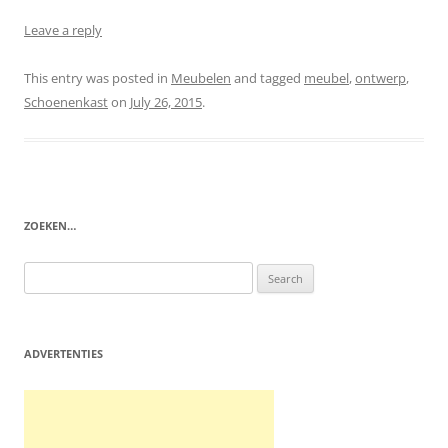
Leave a reply
This entry was posted in
Meubelen
and tagged
meubel
,
ontwerp
,
Schoenenkast
on
July 26, 2015
.
ZOEKEN…
Search
for:
ADVERTENTIES