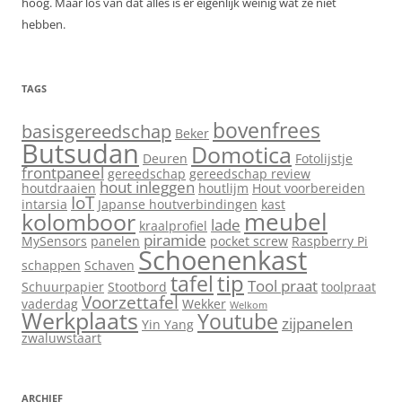
hoog. Maar los van dat alles is er eigenlijk weinig wat ze niet
hebben.
TAGS
bovenfrees
basisgereedschap
Beker
Butsudan
Domotica
Deuren
Fotolijstje
frontpaneel
gereedschap
gereedschap review
hout inleggen
houtdraaien
houtlijm
Hout voorbereiden
IoT
intarsia
Japanse houtverbindingen
kast
meubel
kolomboor
lade
kraalprofiel
piramide
MySensors
panelen
pocket screw
Raspberry Pi
Schoenenkast
schappen
Schaven
tip
tafel
Tool praat
Schuurpapier
Stootbord
toolpraat
Voorzettafel
vaderdag
Wekker
Welkom
Werkplaats
Youtube
zijpanelen
Yin Yang
zwaluwstaart
ARCHIEF