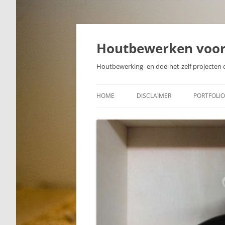
Skip
to
content
Houtbewerken voo
Houtbewerking- en doe-het-zelf projecten 
HOME
DISCLAIMER
PORTFOLIO
PROJECTE