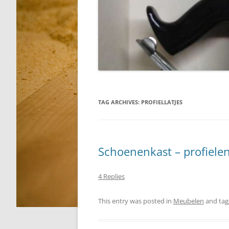
TAG ARCHIVES:
PROFIELLATJES
Schoenenkast – profiele
4 Replies
This entry was posted in
Meubelen
and ta