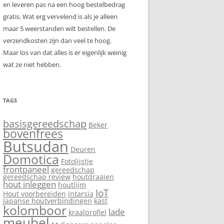
en leveren pas na een hoog bestelbedrag
gratis. Wat erg vervelend is als je alleen
maar 5 weerstanden wilt bestellen. De
verzendkosten zijn dan veel te hoog.
Maar los van dat alles is er eigenlijk weinig
wat ze niet hebben.
TAGS
basisgereedschap
Beker
bovenfrees
Butsudan
Deuren
Domotica
Fotolijstje
frontpaneel
gereedschap
gereedschap review
houtdraaien
hout inleggen
houtlijm
IoT
Hout voorbereiden
intarsia
Japanse houtverbindingen
kast
kolomboor
lade
kraalprofiel
meubel