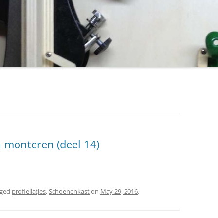
n monteren (deel 14)
gged
profiellatjes
,
Schoenenkast
on
May 29, 2016
.