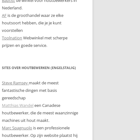
Baptist
de winkel voor houtbewerkers in
Nederland.
AF
is de groothandel waar ze elke
houtsoort hebben, die je je kunt
voorstellen
Toolnation
Webwinkel met scherpe
prijzen en goede service.
SITES OVER HOUTBEWERKEN (ENGELSTALIG)
Steve Ramsey
maakt de meest
fantastische dingen met basis
gereedschap
Matthias Wandel
een Canadese
houtbewerker, die de meest waanzinnige
machines uit hout maakt.
Marc Spagnuolo
is een professionele
houtbewerker. Op zijn website plaatst hij