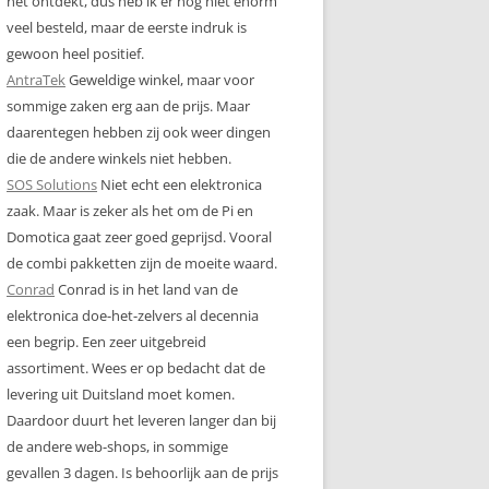
net ontdekt, dus heb ik er nog niet enorm
veel besteld, maar de eerste indruk is
gewoon heel positief.
AntraTek
Geweldige winkel, maar voor
sommige zaken erg aan de prijs. Maar
daarentegen hebben zij ook weer dingen
die de andere winkels niet hebben.
SOS Solutions
Niet echt een elektronica
zaak. Maar is zeker als het om de Pi en
Domotica gaat zeer goed geprijsd. Vooral
de combi pakketten zijn de moeite waard.
Conrad
Conrad is in het land van de
elektronica doe-het-zelvers al decennia
een begrip. Een zeer uitgebreid
assortiment. Wees er op bedacht dat de
levering uit Duitsland moet komen.
Daardoor duurt het leveren langer dan bij
de andere web-shops, in sommige
gevallen 3 dagen. Is behoorlijk aan de prijs