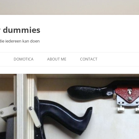
r dummies
die iedereen kan doen
DOMOTICA
ABOUT ME
CONTACT
N
WAT IS DOMOTICA?
EEN DOMOTICA CONTROLLER
KIEZEN
ZELF DOMOTICA SENSOREN EN
WAT IS EEN MICROCONTROLLER
ACTUATOREN MAKEN
SOORTEN SENSOREN
DISPLAYS VOOR DOMOTICA
PROJECTEN