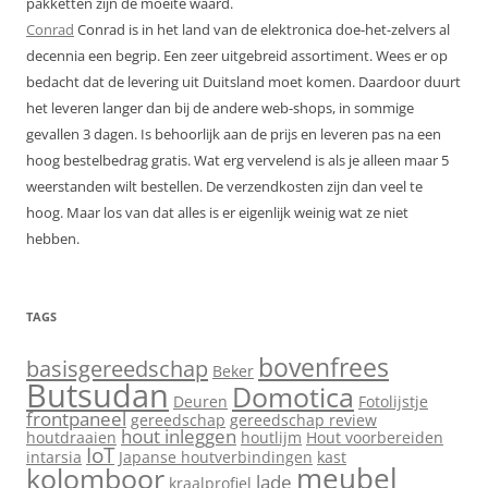
pakketten zijn de moeite waard.
Conrad
Conrad is in het land van de elektronica doe-het-zelvers al
decennia een begrip. Een zeer uitgebreid assortiment. Wees er op
bedacht dat de levering uit Duitsland moet komen. Daardoor duurt
het leveren langer dan bij de andere web-shops, in sommige
gevallen 3 dagen. Is behoorlijk aan de prijs en leveren pas na een
hoog bestelbedrag gratis. Wat erg vervelend is als je alleen maar 5
weerstanden wilt bestellen. De verzendkosten zijn dan veel te
hoog. Maar los van dat alles is er eigenlijk weinig wat ze niet
hebben.
TAGS
bovenfrees
basisgereedschap
Beker
Butsudan
Domotica
Deuren
Fotolijstje
frontpaneel
gereedschap
gereedschap review
hout inleggen
houtdraaien
houtlijm
Hout voorbereiden
IoT
intarsia
Japanse houtverbindingen
kast
meubel
kolomboor
lade
kraalprofiel