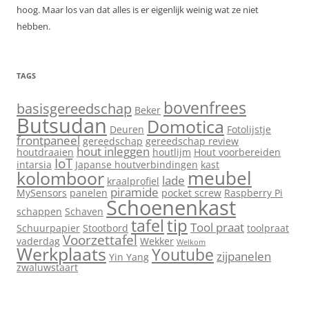
hoog. Maar los van dat alles is er eigenlijk weinig wat ze niet
hebben.
TAGS
bovenfrees
basisgereedschap
Beker
Butsudan
Domotica
Deuren
Fotolijstje
frontpaneel
gereedschap
gereedschap review
hout inleggen
houtdraaien
houtlijm
Hout voorbereiden
IoT
intarsia
Japanse houtverbindingen
kast
meubel
kolomboor
lade
kraalprofiel
piramide
MySensors
panelen
pocket screw
Raspberry Pi
Schoenenkast
schappen
Schaven
tip
tafel
Tool praat
Schuurpapier
Stootbord
toolpraat
Voorzettafel
vaderdag
Wekker
Welkom
Werkplaats
Youtube
zijpanelen
Yin Yang
zwaluwstaart