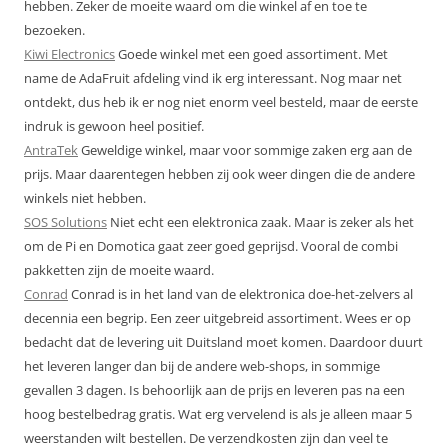
hebben. Zeker de moeite waard om die winkel af en toe te
bezoeken.
Kiwi Electronics
Goede winkel met een goed assortiment. Met
name de AdaFruit afdeling vind ik erg interessant. Nog maar net
ontdekt, dus heb ik er nog niet enorm veel besteld, maar de eerste
indruk is gewoon heel positief.
AntraTek
Geweldige winkel, maar voor sommige zaken erg aan de
prijs. Maar daarentegen hebben zij ook weer dingen die de andere
winkels niet hebben.
SOS Solutions
Niet echt een elektronica zaak. Maar is zeker als het
om de Pi en Domotica gaat zeer goed geprijsd. Vooral de combi
pakketten zijn de moeite waard.
Conrad
Conrad is in het land van de elektronica doe-het-zelvers al
decennia een begrip. Een zeer uitgebreid assortiment. Wees er op
bedacht dat de levering uit Duitsland moet komen. Daardoor duurt
het leveren langer dan bij de andere web-shops, in sommige
gevallen 3 dagen. Is behoorlijk aan de prijs en leveren pas na een
hoog bestelbedrag gratis. Wat erg vervelend is als je alleen maar 5
weerstanden wilt bestellen. De verzendkosten zijn dan veel te