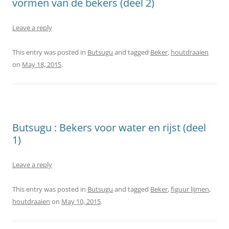
vormen van de bekers (deel 2)
Leave a reply
This entry was posted in
Butsugu
and tagged
Beker
,
houtdraaien
on
May 18, 2015
.
Butsugu : Bekers voor water en rijst (deel
1)
Leave a reply
This entry was posted in
Butsugu
and tagged
Beker
,
figuur lijmen
,
houtdraaien
on
May 10, 2015
.