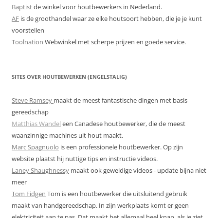
Baptist
de winkel voor houtbewerkers in Nederland.
AF
is de groothandel waar ze elke houtsoort hebben, die je je kunt
voorstellen
Toolnation
Webwinkel met scherpe prijzen en goede service.
SITES OVER HOUTBEWERKEN (ENGELSTALIG)
Steve Ramsey
maakt de meest fantastische dingen met basis
gereedschap
Matthias Wandel
een Canadese houtbewerker, die de meest
waanzinnige machines uit hout maakt.
Marc Spagnuolo
is een professionele houtbewerker. Op zijn
website plaatst hij nuttige tips en instructie videos.
Laney Shaughnessy
maakt ook geweldige videos - update bijna niet
meer
Tom Fidgen
Tom is een houtbewerker die uitsluitend gebruik
maakt van handgereedschap. In zijn werkplaats komt er geen
elektriciteit aan te pas. Dat maakt het allemaal heel knap, als je ziet