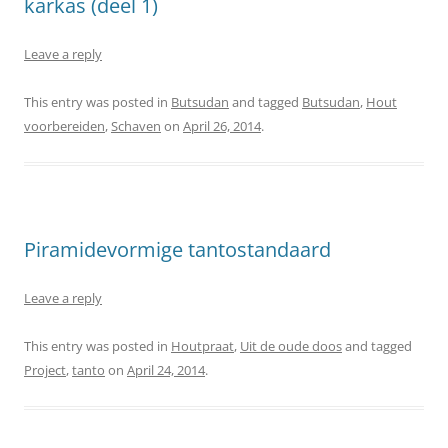
karkas (deel 1)
Leave a reply
This entry was posted in
Butsudan
and tagged
Butsudan
,
Hout
voorbereiden
,
Schaven
on
April 26, 2014
.
Piramidevormige tantostandaard
Leave a reply
This entry was posted in
Houtpraat
,
Uit de oude doos
and tagged
Project
,
tanto
on
April 24, 2014
.