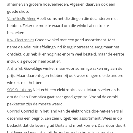
afname van grotere hoeveelheden. Afgezien daarvan ook een
goede shop.
VanAllesEnMeer
Heeft soms net die dingen die de anderen niet
hebben. Zeker de moeite waard om die winkel af en toe te
bezoeken.
Kiwi Electronics
Goede winkel met een goed assortiment. Met
name de AdaFruit afdeling vind ik erg interessant. Nog maar net
ontdekt, dus heb ik er nog niet enorm veel besteld, maar de eerste
indruk is gewoon heel positief.
AntraTek
Geweldige winkel, maar voor sommige zaken erg aan de
prijs. Maar daarentegen hebben zij ook weer dingen die de andere
winkels niet hebben.
SOS Solutions
Niet echt een elektronica zaak. Maar is zeker als het
om de Pi en Domotica gaat zeer goed geprijsd. Vooral de combi
pakketten zijn de moeite waard.
Conrad
Conrad is in het land van de elektronica doe-het-zelvers al
decennia een begrip. Een zeer uitgebreid assortiment. Wees er op
bedacht dat de levering uit Duitsland moet komen. Daardoor duurt
het leveren langer dan bij de andere web-shops, in sommige