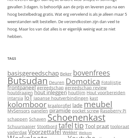
gevallen 3 dagen. Is behoorlijk aan de prijs en leveren pas na een
hoog bestelbedrag gratis. Wat erg vervelend is als je alleen maar 5
weerstanden wilt bestellen. De verzendkosten zijn dan veel te
hoog. Maar los van dat alles is er eigenlijk weinig wat ze niet
hebben.
TAGS
bovenfrees
basisgereedschap
Beker
Butsudan
Domotica
Deuren
Fotolijstje
frontpaneel
gereedschap
gereedschap review
hout inleggen
houtdraaien
houtlijm
Hout voorbereiden
IoT
intarsia
Japanse houtverbindingen
kast
meubel
kolomboor
lade
kraalprofiel
piramide
MySensors
panelen
pocket screw
Raspberry Pi
Schoenenkast
schappen
Schaven
tip
tafel
Tool praat
Schuurpapier
Stootbord
toolpraat
Voorzettafel
vaderdag
Wekker
Welkom