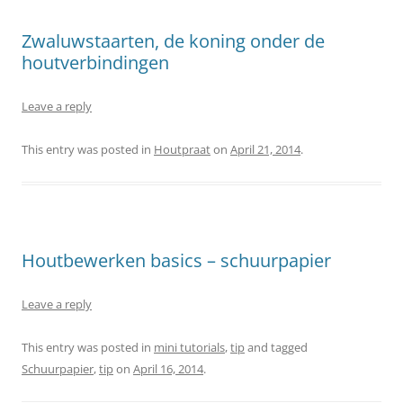
Zwaluwstaarten, de koning onder de
houtverbindingen
Leave a reply
This entry was posted in
Houtpraat
on
April 21, 2014
.
Houtbewerken basics – schuurpapier
Leave a reply
This entry was posted in
mini tutorials
,
tip
and tagged
Schuurpapier
,
tip
on
April 16, 2014
.