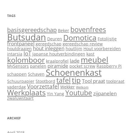
TAGS
bovenfrees
basisgereedschap
Beker
Butsudan
Domotica
Deuren
Fotolijstje
frontpaneel
gereedschap
gereedschap review
hout inleggen
houtdraaien
houtlijm
Hout voorbereiden
IoT
intarsia
Japanse houtverbindingen
kast
meubel
kolomboor
lade
kraalprofiel
piramide
MySensors
panelen
pocket screw
Raspberry Pi
Schoenenkast
schappen
Schaven
tip
tafel
Tool praat
Schuurpapier
Stootbord
toolpraat
Voorzettafel
vaderdag
Wekker
Welkom
Werkplaats
Youtube
zijpanelen
Yin Yang
zwaluwstaart
ARCHIEF
April 2018