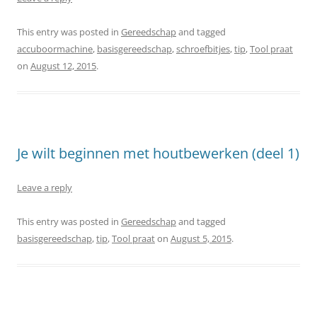
This entry was posted in
Gereedschap
and tagged
accuboormachine
,
basisgereedschap
,
schroefbitjes
,
tip
,
Tool praat
on
August 12, 2015
.
Je wilt beginnen met houtbewerken (deel 1)
Leave a reply
This entry was posted in
Gereedschap
and tagged
basisgereedschap
,
tip
,
Tool praat
on
August 5, 2015
.