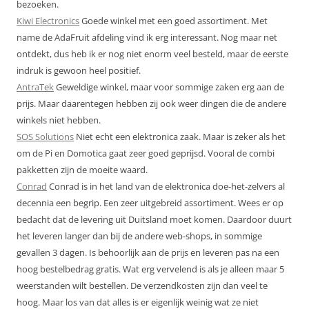
bezoeken.
Kiwi Electronics
Goede winkel met een goed assortiment. Met
name de AdaFruit afdeling vind ik erg interessant. Nog maar net
ontdekt, dus heb ik er nog niet enorm veel besteld, maar de eerste
indruk is gewoon heel positief.
AntraTek
Geweldige winkel, maar voor sommige zaken erg aan de
prijs. Maar daarentegen hebben zij ook weer dingen die de andere
winkels niet hebben.
SOS Solutions
Niet echt een elektronica zaak. Maar is zeker als het
om de Pi en Domotica gaat zeer goed geprijsd. Vooral de combi
pakketten zijn de moeite waard.
Conrad
Conrad is in het land van de elektronica doe-het-zelvers al
decennia een begrip. Een zeer uitgebreid assortiment. Wees er op
bedacht dat de levering uit Duitsland moet komen. Daardoor duurt
het leveren langer dan bij de andere web-shops, in sommige
gevallen 3 dagen. Is behoorlijk aan de prijs en leveren pas na een
hoog bestelbedrag gratis. Wat erg vervelend is als je alleen maar 5
weerstanden wilt bestellen. De verzendkosten zijn dan veel te
hoog. Maar los van dat alles is er eigenlijk weinig wat ze niet