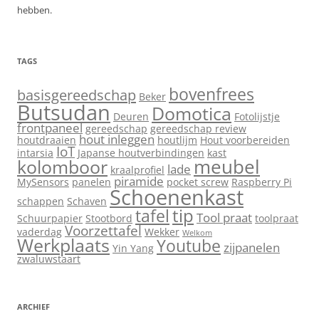
hebben.
TAGS
bovenfrees
basisgereedschap
Beker
Butsudan
Domotica
Deuren
Fotolijstje
frontpaneel
gereedschap
gereedschap review
hout inleggen
houtdraaien
houtlijm
Hout voorbereiden
IoT
intarsia
Japanse houtverbindingen
kast
meubel
kolomboor
lade
kraalprofiel
piramide
MySensors
panelen
pocket screw
Raspberry Pi
Schoenenkast
schappen
Schaven
tip
tafel
Tool praat
Schuurpapier
Stootbord
toolpraat
Voorzettafel
vaderdag
Wekker
Welkom
Werkplaats
Youtube
zijpanelen
Yin Yang
zwaluwstaart
ARCHIEF