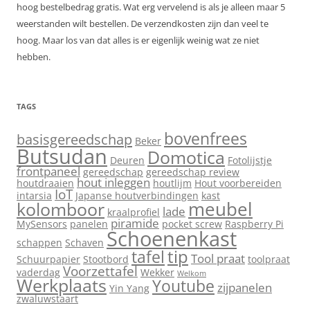
hoog bestelbedrag gratis. Wat erg vervelend is als je alleen maar 5
weerstanden wilt bestellen. De verzendkosten zijn dan veel te
hoog. Maar los van dat alles is er eigenlijk weinig wat ze niet
hebben.
TAGS
bovenfrees
basisgereedschap
Beker
Butsudan
Domotica
Deuren
Fotolijstje
frontpaneel
gereedschap
gereedschap review
hout inleggen
houtdraaien
houtlijm
Hout voorbereiden
IoT
intarsia
Japanse houtverbindingen
kast
meubel
kolomboor
lade
kraalprofiel
piramide
MySensors
panelen
pocket screw
Raspberry Pi
Schoenenkast
schappen
Schaven
tip
tafel
Tool praat
Schuurpapier
Stootbord
toolpraat
Voorzettafel
vaderdag
Wekker
Welkom
Werkplaats
Youtube
zijpanelen
Yin Yang
zwaluwstaart