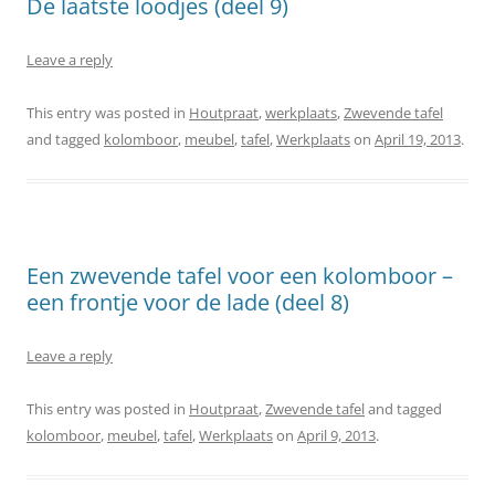
De laatste loodjes (deel 9)
Leave a reply
This entry was posted in
Houtpraat
,
werkplaats
,
Zwevende tafel
and tagged
kolomboor
,
meubel
,
tafel
,
Werkplaats
on
April 19, 2013
.
Een zwevende tafel voor een kolomboor –
een frontje voor de lade (deel 8)
Leave a reply
This entry was posted in
Houtpraat
,
Zwevende tafel
and tagged
kolomboor
,
meubel
,
tafel
,
Werkplaats
on
April 9, 2013
.