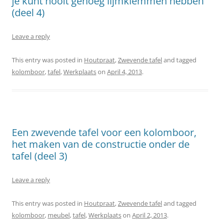
je kunt nooit genoeg lijmklemmen hebben
(deel 4)
Leave a reply
This entry was posted in
Houtpraat
,
Zwevende tafel
and tagged
kolomboor
,
tafel
,
Werkplaats
on
April 4, 2013
.
Een zwevende tafel voor een kolomboor,
het maken van de constructie onder de
tafel (deel 3)
Leave a reply
This entry was posted in
Houtpraat
,
Zwevende tafel
and tagged
kolomboor
,
meubel
,
tafel
,
Werkplaats
on
April 2, 2013
.