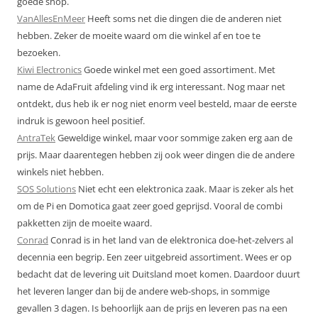
goede shop.
VanAllesEnMeer
Heeft soms net die dingen die de anderen niet
hebben. Zeker de moeite waard om die winkel af en toe te
bezoeken.
Kiwi Electronics
Goede winkel met een goed assortiment. Met
name de AdaFruit afdeling vind ik erg interessant. Nog maar net
ontdekt, dus heb ik er nog niet enorm veel besteld, maar de eerste
indruk is gewoon heel positief.
AntraTek
Geweldige winkel, maar voor sommige zaken erg aan de
prijs. Maar daarentegen hebben zij ook weer dingen die de andere
winkels niet hebben.
SOS Solutions
Niet echt een elektronica zaak. Maar is zeker als het
om de Pi en Domotica gaat zeer goed geprijsd. Vooral de combi
pakketten zijn de moeite waard.
Conrad
Conrad is in het land van de elektronica doe-het-zelvers al
decennia een begrip. Een zeer uitgebreid assortiment. Wees er op
bedacht dat de levering uit Duitsland moet komen. Daardoor duurt
het leveren langer dan bij de andere web-shops, in sommige
gevallen 3 dagen. Is behoorlijk aan de prijs en leveren pas na een