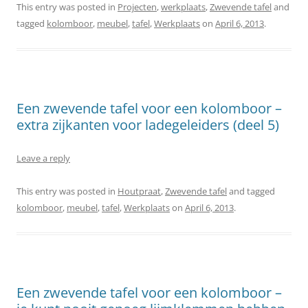
This entry was posted in
Projecten
,
werkplaats
,
Zwevende tafel
and
tagged
kolomboor
,
meubel
,
tafel
,
Werkplaats
on
April 6, 2013
.
Een zwevende tafel voor een kolomboor –
extra zijkanten voor ladegeleiders (deel 5)
Leave a reply
This entry was posted in
Houtpraat
,
Zwevende tafel
and tagged
kolomboor
,
meubel
,
tafel
,
Werkplaats
on
April 6, 2013
.
Een zwevende tafel voor een kolomboor –