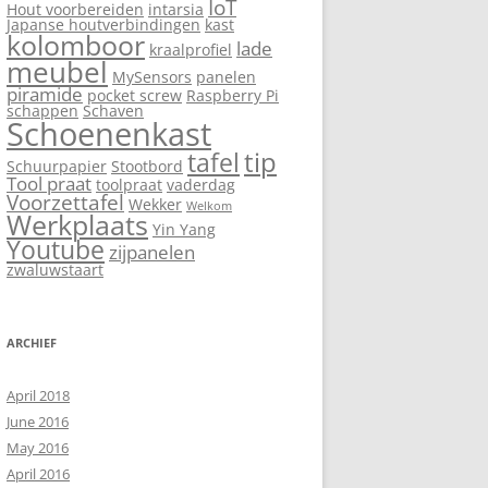
IoT
Hout voorbereiden
intarsia
Japanse houtverbindingen
kast
kolomboor
lade
kraalprofiel
meubel
MySensors
panelen
piramide
pocket screw
Raspberry Pi
schappen
Schaven
Schoenenkast
tip
tafel
Schuurpapier
Stootbord
Tool praat
toolpraat
vaderdag
Voorzettafel
Wekker
Welkom
Werkplaats
Yin Yang
Youtube
zijpanelen
zwaluwstaart
ARCHIEF
April 2018
June 2016
May 2016
April 2016