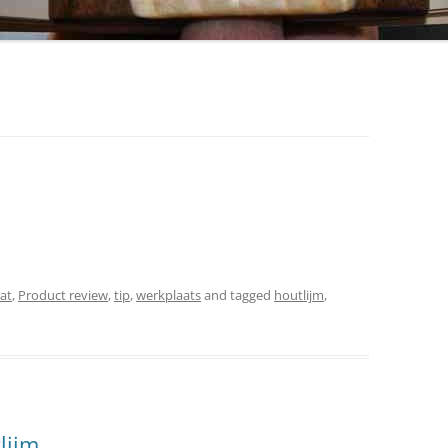
at
,
Product review
,
tip
,
werkplaats
and tagged
houtlijm
,
lijm