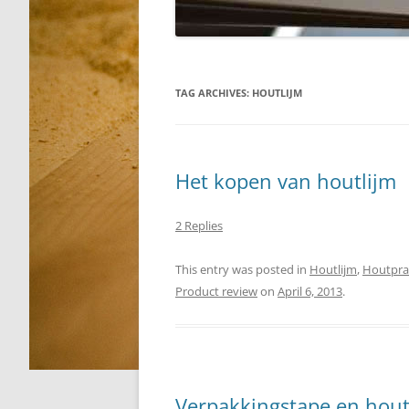
TAG ARCHIVES:
HOUTLIJM
Het kopen van houtlijm
2 Replies
This entry was posted in
Houtlijm
,
Houtpra
Product review
on
April 6, 2013
.
Verpakkingstape en hout