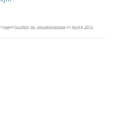
 tagged
houtlijm
,
tip
,
verpakkingstape
on
April 4, 2013
.