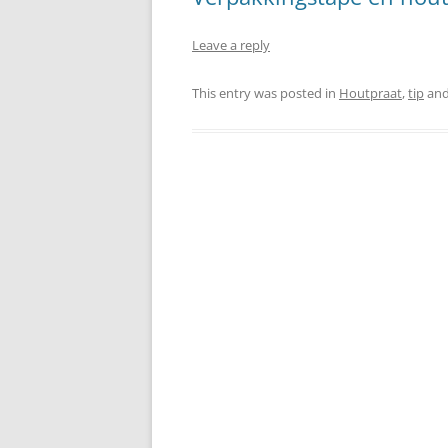
Leave a reply
This entry was posted in
Houtpraat
,
tip
and