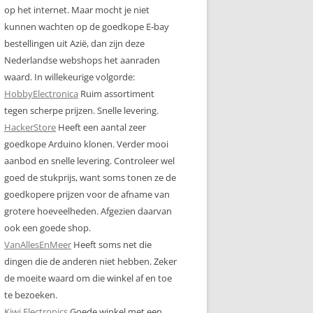
op het internet. Maar mocht je niet
kunnen wachten op de goedkope E-bay
bestellingen uit Azië, dan zijn deze
Nederlandse webshops het aanraden
waard. In willekeurige volgorde:
HobbyElectronica
Ruim assortiment
tegen scherpe prijzen. Snelle levering.
HackerStore
Heeft een aantal zeer
goedkope Arduino klonen. Verder mooi
aanbod en snelle levering. Controleer wel
goed de stukprijs, want soms tonen ze de
goedkopere prijzen voor de afname van
grotere hoeveelheden. Afgezien daarvan
ook een goede shop.
VanAllesEnMeer
Heeft soms net die
dingen die de anderen niet hebben. Zeker
de moeite waard om die winkel af en toe
te bezoeken.
Kiwi Electronics
Goede winkel met een