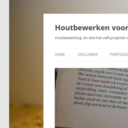
Skip
to
content
Houtbewerken voo
Houtbewerking- en doe-het-zelf projecten 
HOME
DISCLAIMER
PORTFOLIO
PROJECTE