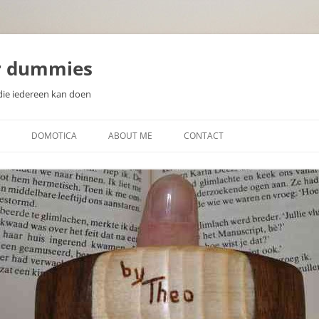
r dummies
die iedereen kan doen
DOMOTICA
ABOUT ME
CONTACT
N
WAT IS DOMOTICA?
EEN DOMOTICA CONTROLLER
KIEZEN
ZELF DOMOTICA SENSOREN EN
WAT IS EEN MICROCONTROLLER
ACTUATOREN MAKEN
SOORTEN SENSOREN
DISPLAYS VOOR DOMOTICA
PROJECTEN