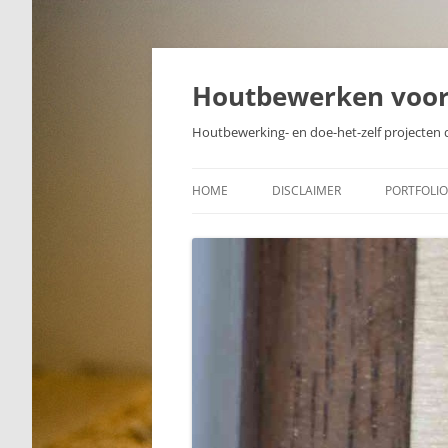
Skip
to
content
Houtbewerken voo
Houtbewerking- en doe-het-zelf projecten 
HOME
DISCLAIMER
PORTFOLIO
PROJECTE