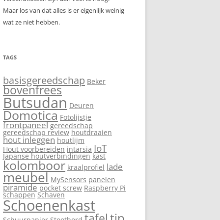
Maar los van dat alles is er eigenlijk weinig
wat ze niet hebben.
TAGS
basisgereedschap
Beker
bovenfrees
Butsudan
Deuren
Domotica
Fotolijstje
frontpaneel
gereedschap
gereedschap review
houtdraaien
hout inleggen
houtlijm
IoT
Hout voorbereiden
intarsia
Japanse houtverbindingen
kast
kolomboor
lade
kraalprofiel
meubel
MySensors
panelen
piramide
pocket screw
Raspberry Pi
schappen
Schaven
Schoenenkast
tip
tafel
Schuurpapier
Stootbord