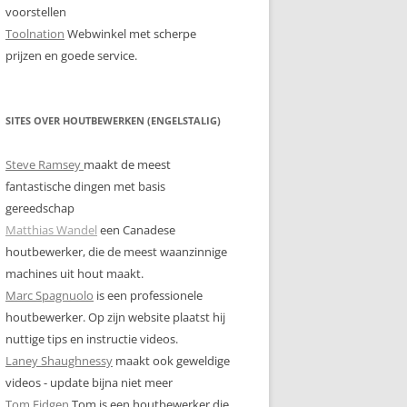
voorstellen
Toolnation
Webwinkel met scherpe
prijzen en goede service.
SITES OVER HOUTBEWERKEN (ENGELSTALIG)
Steve Ramsey
maakt de meest
fantastische dingen met basis
gereedschap
Matthias Wandel
een Canadese
houtbewerker, die de meest waanzinnige
machines uit hout maakt.
Marc Spagnuolo
is een professionele
houtbewerker. Op zijn website plaatst hij
nuttige tips en instructie videos.
Laney Shaughnessy
maakt ook geweldige
videos - update bijna niet meer
Tom Fidgen
Tom is een houtbewerker die