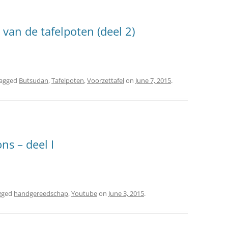
van de tafelpoten (deel 2)
tagged
Butsudan
,
Tafelpoten
,
Voorzettafel
on
June 7, 2015
.
ns – deel I
gged
handgereedschap
,
Youtube
on
June 3, 2015
.