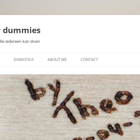
r dummies
die iedereen kan doen
DOMOTICA
ABOUT ME
CONTACT
N
WAT IS DOMOTICA?
EEN DOMOTICA CONTROLLER
KIEZEN
ZELF DOMOTICA SENSOREN EN
WAT IS EEN MICROCONTROLLER
ACTUATOREN MAKEN
SOORTEN SENSOREN
DISPLAYS VOOR DOMOTICA
PROJECTEN