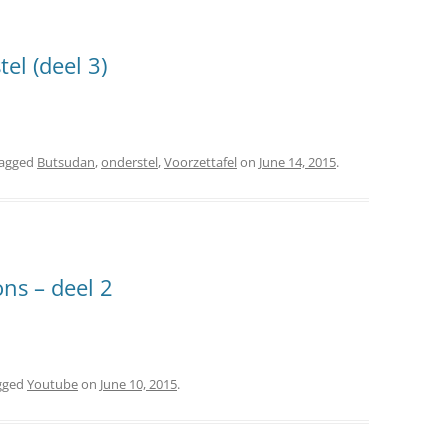
el (deel 3)
tagged
Butsudan
,
onderstel
,
Voorzettafel
on
June 14, 2015
.
ns – deel 2
gged
Youtube
on
June 10, 2015
.