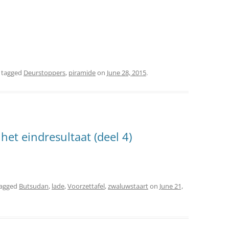
 tagged
Deurstoppers
,
piramide
on
June 28, 2015
.
 het eindresultaat (deel 4)
tagged
Butsudan
,
lade
,
Voorzettafel
,
zwaluwstaart
on
June 21,