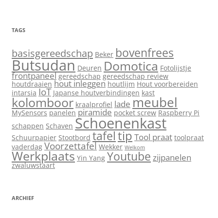
TAGS
bovenfrees
basisgereedschap
Beker
Butsudan
Domotica
Deuren
Fotolijstje
frontpaneel
gereedschap
gereedschap review
hout inleggen
houtdraaien
houtlijm
Hout voorbereiden
IoT
intarsia
Japanse houtverbindingen
kast
meubel
kolomboor
lade
kraalprofiel
piramide
MySensors
panelen
pocket screw
Raspberry Pi
Schoenenkast
schappen
Schaven
tip
tafel
Tool praat
Schuurpapier
Stootbord
toolpraat
Voorzettafel
vaderdag
Wekker
Welkom
Werkplaats
Youtube
zijpanelen
Yin Yang
zwaluwstaart
ARCHIEF