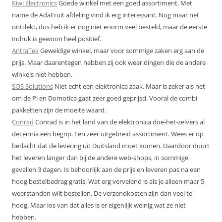
Kiwi Electronics
Goede winkel met een goed assortiment. Met
name de AdaFruit afdeling vind ik erg interessant. Nog maar net
ontdekt, dus heb ik er nog niet enorm veel besteld, maar de eerste
indruk is gewoon heel positief.
AntraTek
Geweldige winkel, maar voor sommige zaken erg aan de
prijs. Maar daarentegen hebben zij ook weer dingen die de andere
winkels niet hebben.
SOS Solutions
Niet echt een elektronica zaak. Maar is zeker als het
om de Pi en Domotica gaat zeer goed geprijsd. Vooral de combi
pakketten zijn de moeite waard.
Conrad
Conrad is in het land van de elektronica doe-het-zelvers al
decennia een begrip. Een zeer uitgebreid assortiment. Wees er op
bedacht dat de levering uit Duitsland moet komen. Daardoor duurt
het leveren langer dan bij de andere web-shops, in sommige
gevallen 3 dagen. Is behoorlijk aan de prijs en leveren pas na een
hoog bestelbedrag gratis. Wat erg vervelend is als je alleen maar 5
weerstanden wilt bestellen. De verzendkosten zijn dan veel te
hoog. Maar los van dat alles is er eigenlijk weinig wat ze niet
hebben.