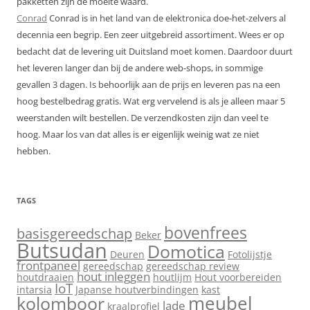
pakketten zijn de moeite waard.
Conrad
Conrad is in het land van de elektronica doe-het-zelvers al
decennia een begrip. Een zeer uitgebreid assortiment. Wees er op
bedacht dat de levering uit Duitsland moet komen. Daardoor duurt
het leveren langer dan bij de andere web-shops, in sommige
gevallen 3 dagen. Is behoorlijk aan de prijs en leveren pas na een
hoog bestelbedrag gratis. Wat erg vervelend is als je alleen maar 5
weerstanden wilt bestellen. De verzendkosten zijn dan veel te
hoog. Maar los van dat alles is er eigenlijk weinig wat ze niet
hebben.
TAGS
bovenfrees
basisgereedschap
Beker
Butsudan
Domotica
Deuren
Fotolijstje
frontpaneel
gereedschap
gereedschap review
hout inleggen
houtdraaien
houtlijm
Hout voorbereiden
IoT
intarsia
Japanse houtverbindingen
kast
meubel
kolomboor
lade
kraalprofiel