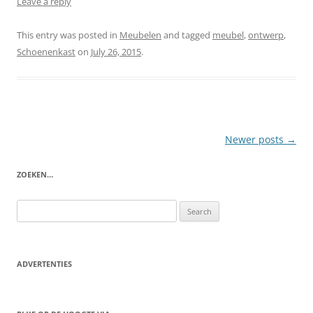
Leave a reply
This entry was posted in
Meubelen
and tagged
meubel
,
ontwerp
,
Schoenenkast
on
July 26, 2015
.
Post
Newer posts
→
navigation
ZOEKEN…
Search
for:
ADVERTENTIES