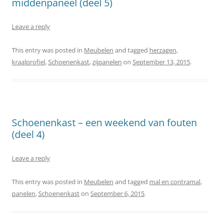
middenpaneel (deel 5)
Leave a reply
This entry was posted in
Meubelen
and tagged
herzagen
,
kraalprofiel
,
Schoenenkast
,
zijpanelen
on
September 13, 2015
.
Schoenenkast – een weekend van fouten
(deel 4)
Leave a reply
This entry was posted in
Meubelen
and tagged
mal en contramal
,
panelen
,
Schoenenkast
on
September 6, 2015
.