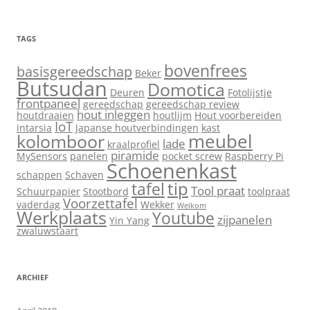
TAGS
bovenfrees
basisgereedschap
Beker
Butsudan
Domotica
Deuren
Fotolijstje
frontpaneel
gereedschap
gereedschap review
hout inleggen
houtdraaien
houtlijm
Hout voorbereiden
IoT
intarsia
Japanse houtverbindingen
kast
meubel
kolomboor
lade
kraalprofiel
piramide
MySensors
panelen
pocket screw
Raspberry Pi
Schoenenkast
schappen
Schaven
tip
tafel
Tool praat
Schuurpapier
Stootbord
toolpraat
Voorzettafel
vaderdag
Wekker
Welkom
Werkplaats
Youtube
zijpanelen
Yin Yang
zwaluwstaart
ARCHIEF