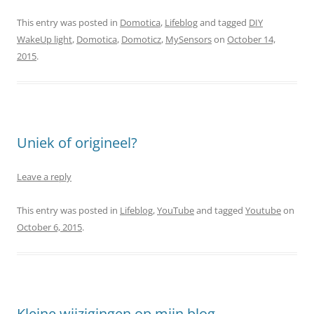
This entry was posted in
Domotica
,
Lifeblog
and tagged
DIY
WakeUp light
,
Domotica
,
Domoticz
,
MySensors
on
October 14,
2015
.
Uniek of origineel?
Leave a reply
This entry was posted in
Lifeblog
,
YouTube
and tagged
Youtube
on
October 6, 2015
.
Kleine wijzigingen op mijn blog