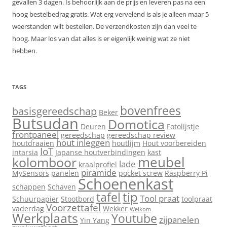
gevallen 3 dagen. Is behoorlijk aan de prijs en leveren pas na een
hoog bestelbedrag gratis. Wat erg vervelend is als je alleen maar 5
weerstanden wilt bestellen. De verzendkosten zijn dan veel te
hoog. Maar los van dat alles is er eigenlijk weinig wat ze niet
hebben.
TAGS
bovenfrees
basisgereedschap
Beker
Butsudan
Domotica
Deuren
Fotolijstje
frontpaneel
gereedschap
gereedschap review
hout inleggen
houtdraaien
houtlijm
Hout voorbereiden
IoT
intarsia
Japanse houtverbindingen
kast
meubel
kolomboor
lade
kraalprofiel
piramide
MySensors
panelen
pocket screw
Raspberry Pi
Schoenenkast
schappen
Schaven
tip
tafel
Tool praat
Schuurpapier
Stootbord
toolpraat
Voorzettafel
vaderdag
Wekker
Welkom
Werkplaats
Youtube
zijpanelen
Yin Yang