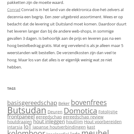
pakketten zijn de moeite waard.
Conrad
Conrad is in het land van de elektronica doe-het-zelvers al
decennia een begrip. Een zeer uitgebreid assortiment. Wees er op
bedacht dat de levering uit Duitsland moet komen. Daardoor duurt
het leveren langer dan bij de andere web-shops, in sommige
gevallen 3 dagen. Is behoorlijk aan de prijs en leveren pas na een
hoog bestelbedrag gratis. Wat erg vervelend is als je alleen maar 5
weerstanden wilt bestellen. De verzendkosten zijn dan veel te
hoog. Maar los van dat alles is er eigenlijk weinig wat ze niet
hebben.
TAGS
bovenfrees
basisgereedschap
Beker
Butsudan
Domotica
Deuren
Fotolijstje
frontpaneel
gereedschap
gereedschap review
hout inleggen
houtdraaien
houtlijm
Hout voorbereiden
IoT
intarsia
Japanse houtverbindingen
kast
meubel
kolomboor
lade