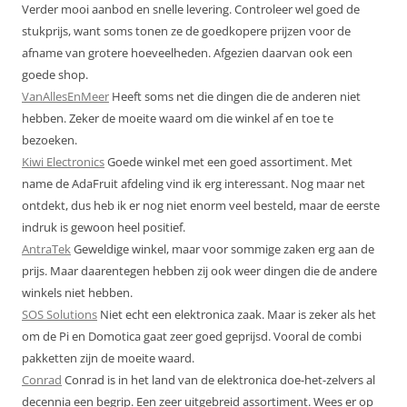
Verder mooi aanbod en snelle levering. Controleer wel goed de
stukprijs, want soms tonen ze de goedkopere prijzen voor de
afname van grotere hoeveelheden. Afgezien daarvan ook een
goede shop.
VanAllesEnMeer
Heeft soms net die dingen die de anderen niet
hebben. Zeker de moeite waard om die winkel af en toe te
bezoeken.
Kiwi Electronics
Goede winkel met een goed assortiment. Met
name de AdaFruit afdeling vind ik erg interessant. Nog maar net
ontdekt, dus heb ik er nog niet enorm veel besteld, maar de eerste
indruk is gewoon heel positief.
AntraTek
Geweldige winkel, maar voor sommige zaken erg aan de
prijs. Maar daarentegen hebben zij ook weer dingen die de andere
winkels niet hebben.
SOS Solutions
Niet echt een elektronica zaak. Maar is zeker als het
om de Pi en Domotica gaat zeer goed geprijsd. Vooral de combi
pakketten zijn de moeite waard.
Conrad
Conrad is in het land van de elektronica doe-het-zelvers al
decennia een begrip. Een zeer uitgebreid assortiment. Wees er op