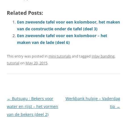
Related Posts:
Een zwevende tafel voor een kolomboor, het maken
van de constructie onder de tafel (deel 3)
Een zwevende tafel voor een kolomboor – het
maken van de lade (deel 6)
This entry was posted in
mini tutorials
and tagged
Inlay banding
,
tutorial
on
May 20, 2015
.
Post
←
Butsugu : Bekers voor
Werkbank hulpje – Vaderdag
navigation
water en rijst – het vormen
tip
→
van de bekers (deel 2)