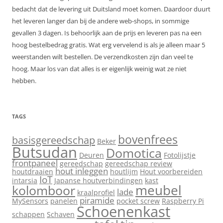
bedacht dat de levering uit Duitsland moet komen. Daardoor duurt
het leveren langer dan bij de andere web-shops, in sommige
gevallen 3 dagen. Is behoorlijk aan de prijs en leveren pas na een
hoog bestelbedrag gratis. Wat erg vervelend is als je alleen maar 5
weerstanden wilt bestellen. De verzendkosten zijn dan veel te
hoog. Maar los van dat alles is er eigenlijk weinig wat ze niet
hebben.
TAGS
bovenfrees
basisgereedschap
Beker
Butsudan
Domotica
Deuren
Fotolijstje
frontpaneel
gereedschap
gereedschap review
hout inleggen
houtdraaien
houtlijm
Hout voorbereiden
IoT
intarsia
Japanse houtverbindingen
kast
meubel
kolomboor
lade
kraalprofiel
piramide
MySensors
panelen
pocket screw
Raspberry Pi
Schoenenkast
schappen
Schaven