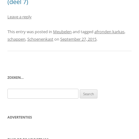
(deel 7)
Leave a reply
This entry was posted in
Meubelen
and tagged
afronden karkas
,
schappen
,
Schoenenkast
on
September 27, 2015
.
ZOEKEN…
Search
for:
ADVERTENTIES