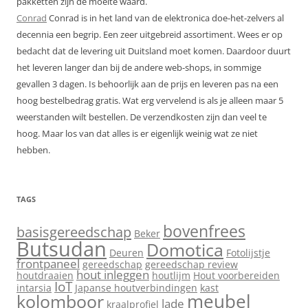
pakketten zijn de moeite waard.
Conrad
Conrad is in het land van de elektronica doe-het-zelvers al
decennia een begrip. Een zeer uitgebreid assortiment. Wees er op
bedacht dat de levering uit Duitsland moet komen. Daardoor duurt
het leveren langer dan bij de andere web-shops, in sommige
gevallen 3 dagen. Is behoorlijk aan de prijs en leveren pas na een
hoog bestelbedrag gratis. Wat erg vervelend is als je alleen maar 5
weerstanden wilt bestellen. De verzendkosten zijn dan veel te
hoog. Maar los van dat alles is er eigenlijk weinig wat ze niet
hebben.
TAGS
bovenfrees
basisgereedschap
Beker
Butsudan
Domotica
Deuren
Fotolijstje
frontpaneel
gereedschap
gereedschap review
hout inleggen
houtdraaien
houtlijm
Hout voorbereiden
IoT
intarsia
Japanse houtverbindingen
kast
meubel
kolomboor
lade
kraalprofiel