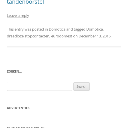
tandenborstel
Leave a reply
This entry was posted in
Domotica
and tagged
Domotica
,
draadloze stopcontacten
,
eurodomest
on
December 13, 2015
.
ZOEKEN…
Search
for:
ADVERTENTIES