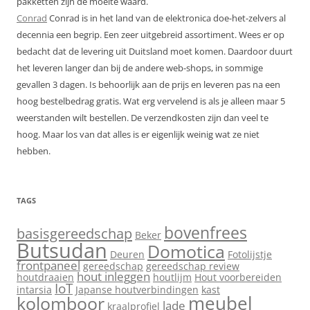
pakketten zijn de moeite waard.
Conrad
Conrad is in het land van de elektronica doe-het-zelvers al
decennia een begrip. Een zeer uitgebreid assortiment. Wees er op
bedacht dat de levering uit Duitsland moet komen. Daardoor duurt
het leveren langer dan bij de andere web-shops, in sommige
gevallen 3 dagen. Is behoorlijk aan de prijs en leveren pas na een
hoog bestelbedrag gratis. Wat erg vervelend is als je alleen maar 5
weerstanden wilt bestellen. De verzendkosten zijn dan veel te
hoog. Maar los van dat alles is er eigenlijk weinig wat ze niet
hebben.
TAGS
bovenfrees
basisgereedschap
Beker
Butsudan
Domotica
Deuren
Fotolijstje
frontpaneel
gereedschap
gereedschap review
hout inleggen
houtdraaien
houtlijm
Hout voorbereiden
IoT
intarsia
Japanse houtverbindingen
kast
meubel
kolomboor
lade
kraalprofiel