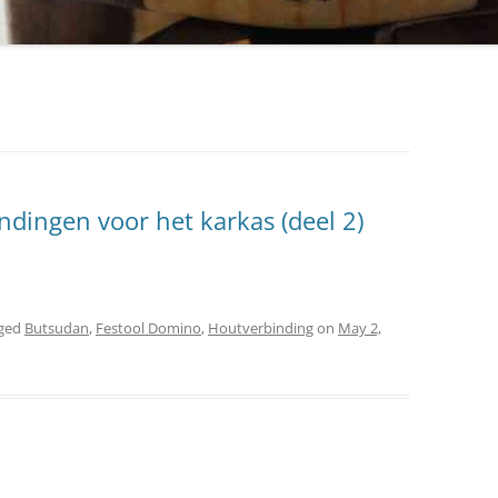
dingen voor het karkas (deel 2)
gged
Butsudan
,
Festool Domino
,
Houtverbinding
on
May 2,