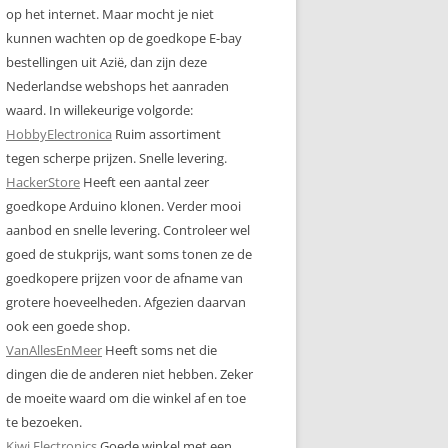
op het internet. Maar mocht je niet
kunnen wachten op de goedkope E-bay
bestellingen uit Azië, dan zijn deze
Nederlandse webshops het aanraden
waard. In willekeurige volgorde:
HobbyElectronica
Ruim assortiment
tegen scherpe prijzen. Snelle levering.
HackerStore
Heeft een aantal zeer
goedkope Arduino klonen. Verder mooi
aanbod en snelle levering. Controleer wel
goed de stukprijs, want soms tonen ze de
goedkopere prijzen voor de afname van
grotere hoeveelheden. Afgezien daarvan
ook een goede shop.
VanAllesEnMeer
Heeft soms net die
dingen die de anderen niet hebben. Zeker
de moeite waard om die winkel af en toe
te bezoeken.
Kiwi Electronics
Goede winkel met een