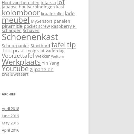
IoT
Hout voorbereiden
intarsia
Japanse houtverbindingen
kast
kolomboor
lade
kraalprofiel
meubel
MySensors
panelen
piramide
pocket screw
Raspberry Pi
schappen
Schaven
Schoenenkast
tip
tafel
Schuurpapier
Stootbord
Tool praat
toolpraat
vaderdag
Voorzettafel
Wekker
Welkom
Werkplaats
Yin Yang
Youtube
zijpanelen
zwaluwstaart
ARCHIEF
April 2018
June 2016
May 2016
April 2016