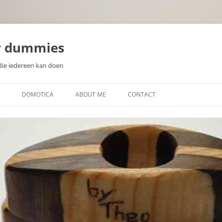
r dummies
die iedereen kan doen
DOMOTICA
ABOUT ME
CONTACT
N
WAT IS DOMOTICA?
EEN DOMOTICA CONTROLLER
KIEZEN
ZELF DOMOTICA SENSOREN EN
WAT IS EEN MICROCONTROLLER
ACTUATOREN MAKEN
SOORTEN SENSOREN
DISPLAYS VOOR DOMOTICA
PROJECTEN