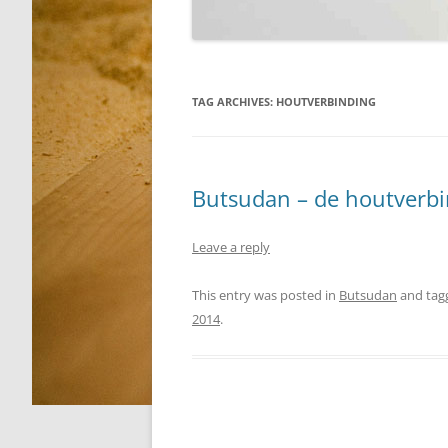
TAG ARCHIVES:
HOUTVERBINDING
Butsudan – de houtverbin
Leave a reply
This entry was posted in
Butsudan
and ta
2014
.