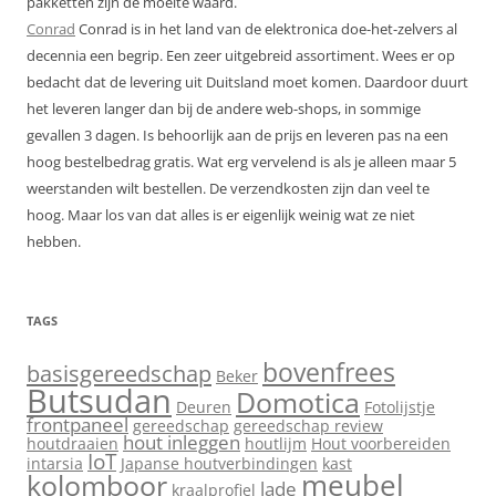
pakketten zijn de moeite waard.
Conrad
Conrad is in het land van de elektronica doe-het-zelvers al
decennia een begrip. Een zeer uitgebreid assortiment. Wees er op
bedacht dat de levering uit Duitsland moet komen. Daardoor duurt
het leveren langer dan bij de andere web-shops, in sommige
gevallen 3 dagen. Is behoorlijk aan de prijs en leveren pas na een
hoog bestelbedrag gratis. Wat erg vervelend is als je alleen maar 5
weerstanden wilt bestellen. De verzendkosten zijn dan veel te
hoog. Maar los van dat alles is er eigenlijk weinig wat ze niet
hebben.
TAGS
bovenfrees
basisgereedschap
Beker
Butsudan
Domotica
Deuren
Fotolijstje
frontpaneel
gereedschap
gereedschap review
hout inleggen
houtdraaien
houtlijm
Hout voorbereiden
IoT
intarsia
Japanse houtverbindingen
kast
meubel
kolomboor
lade
kraalprofiel