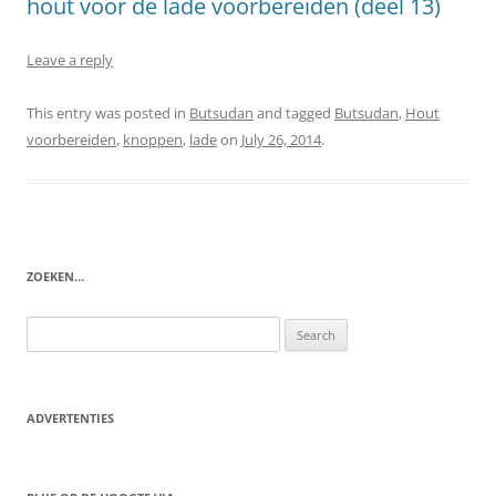
hout voor de lade voorbereiden (deel 13)
Leave a reply
This entry was posted in
Butsudan
and tagged
Butsudan
,
Hout
voorbereiden
,
knoppen
,
lade
on
July 26, 2014
.
ZOEKEN…
Search
for:
ADVERTENTIES