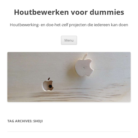
Skip
to
Houtbewerken voor dummies
content
Houtbewerking- en doe-het-zelf projecten die iedereen kan doen
Menu
TAG ARCHIVES:
SHOJI