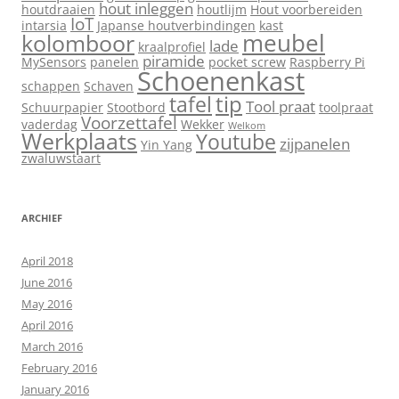
hout inleggen
houtdraaien
houtlijm
Hout voorbereiden
IoT
intarsia
Japanse houtverbindingen
kast
meubel
kolomboor
lade
kraalprofiel
piramide
MySensors
panelen
pocket screw
Raspberry Pi
Schoenenkast
schappen
Schaven
tip
tafel
Tool praat
Schuurpapier
Stootbord
toolpraat
Voorzettafel
vaderdag
Wekker
Welkom
Werkplaats
Youtube
zijpanelen
Yin Yang
zwaluwstaart
ARCHIEF
April 2018
June 2016
May 2016
April 2016
March 2016
February 2016
January 2016