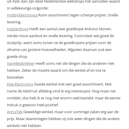
uit Azië, dan zijn deze Nederlandse webshops het aanraden waard.
In willekeurige volgorde:
HobbyElectronica
Ruim assortiment tegen scherpe prijzen. Snelle
levering.
HackerStore
Heeft een aantal zeer goedkope Arduino klonen.
Verder mooi aanbod en snelle levering. Controleer wel goed de
stukprijs, want soms tonen ze de goedkopere prijzen voor de
afname van grotere hoeveelheden. Afgezien daarvan ook een
goede shop.
VanAllesEnMeer
Heeft soms net die dingen die de anderen niet
hebben. Zeker de moeite waard om die winkel af en toe te
bezoeken.
Kiwi Electronics
Goede winkel met een goed assortiment. Met
name de AdaFruit afdeling vind ik erg interessant. Nog maar net
ontdekt, dus heb ik er nog niet enorm veel besteld, maar de eerste
indruk is gewoon heel positief.
AntraTek
Geweldige winkel, maar voor sommige zaken erg aan de
prijs. Maar daarentegen hebben zij ook weer dingen die de andere
winkels niet hebben.