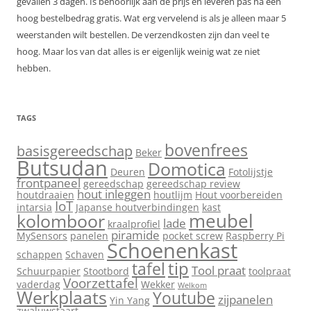
gevallen 3 dagen. Is behoorlijk aan de prijs en leveren pas na een
hoog bestelbedrag gratis. Wat erg vervelend is als je alleen maar 5
weerstanden wilt bestellen. De verzendkosten zijn dan veel te
hoog. Maar los van dat alles is er eigenlijk weinig wat ze niet
hebben.
TAGS
bovenfrees
basisgereedschap
Beker
Butsudan
Domotica
Deuren
Fotolijstje
frontpaneel
gereedschap
gereedschap review
hout inleggen
houtdraaien
houtlijm
Hout voorbereiden
IoT
intarsia
Japanse houtverbindingen
kast
meubel
kolomboor
lade
kraalprofiel
piramide
MySensors
panelen
pocket screw
Raspberry Pi
Schoenenkast
schappen
Schaven
tip
tafel
Tool praat
Schuurpapier
Stootbord
toolpraat
Voorzettafel
vaderdag
Wekker
Welkom
Werkplaats
Youtube
zijpanelen
Yin Yang
zwaluwstaart