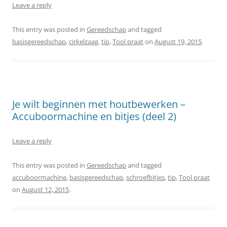
Leave a reply
This entry was posted in
Gereedschap
and tagged
basisgereedschap
,
cirkelzaag
,
tip
,
Tool praat
on
August 19, 2015
.
Je wilt beginnen met houtbewerken –
Accuboormachine en bitjes (deel 2)
Leave a reply
This entry was posted in
Gereedschap
and tagged
accuboormachine
,
basisgereedschap
,
schroefbitjes
,
tip
,
Tool praat
on
August 12, 2015
.