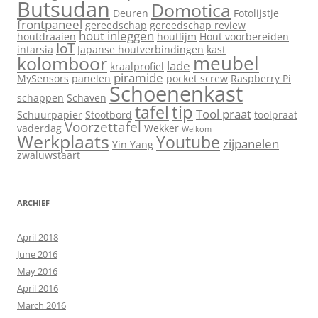
Butsudan
Domotica
Deuren
Fotolijstje
frontpaneel
gereedschap
gereedschap review
hout inleggen
houtdraaien
houtlijm
Hout voorbereiden
IoT
intarsia
Japanse houtverbindingen
kast
meubel
kolomboor
lade
kraalprofiel
piramide
MySensors
panelen
pocket screw
Raspberry Pi
Schoenenkast
schappen
Schaven
tip
tafel
Tool praat
Schuurpapier
Stootbord
toolpraat
Voorzettafel
vaderdag
Wekker
Welkom
Werkplaats
Youtube
zijpanelen
Yin Yang
zwaluwstaart
ARCHIEF
April 2018
June 2016
May 2016
April 2016
March 2016