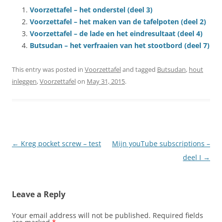
Voorzettafel – het onderstel (deel 3)
Voorzettafel – het maken van de tafelpoten (deel 2)
Voorzettafel – de lade en het eindresultaat (deel 4)
Butsudan – het verfraaien van het stootbord (deel 7)
This entry was posted in
Voorzettafel
and tagged
Butsudan
,
hout
inleggen
,
Voorzettafel
on
May 31, 2015
.
Post
←
Kreg pocket screw – test
Mijn youTube subscriptions –
navigation
deel I
→
Leave a Reply
Your email address will not be published.
Required fields