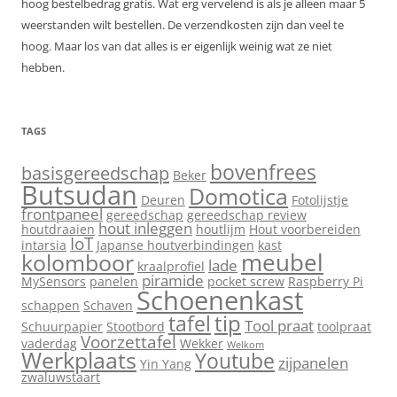
hoog bestelbedrag gratis. Wat erg vervelend is als je alleen maar 5
weerstanden wilt bestellen. De verzendkosten zijn dan veel te
hoog. Maar los van dat alles is er eigenlijk weinig wat ze niet
hebben.
TAGS
bovenfrees
basisgereedschap
Beker
Butsudan
Domotica
Deuren
Fotolijstje
frontpaneel
gereedschap
gereedschap review
hout inleggen
houtdraaien
houtlijm
Hout voorbereiden
IoT
intarsia
Japanse houtverbindingen
kast
meubel
kolomboor
lade
kraalprofiel
piramide
MySensors
panelen
pocket screw
Raspberry Pi
Schoenenkast
schappen
Schaven
tip
tafel
Tool praat
Schuurpapier
Stootbord
toolpraat
Voorzettafel
vaderdag
Wekker
Welkom
Werkplaats
Youtube
zijpanelen
Yin Yang
zwaluwstaart