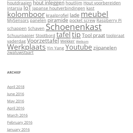
hout inleggen
houtdraaien
houtlijm
Hout voorbereiden
IoT
intarsia
Japanse houtverbindingen
kast
meubel
kolomboor
lade
kraalprofiel
piramide
MySensors
panelen
pocket screw
Raspberry Pi
Schoenenkast
schappen
Schaven
tip
tafel
Tool praat
Schuurpapier
Stootbord
toolpraat
Voorzettafel
vaderdag
Wekker
Welkom
Werkplaats
Youtube
zijpanelen
Yin Yang
zwaluwstaart
ARCHIEF
April 2018
June 2016
May 2016
April 2016
March 2016
February 2016
January 2016