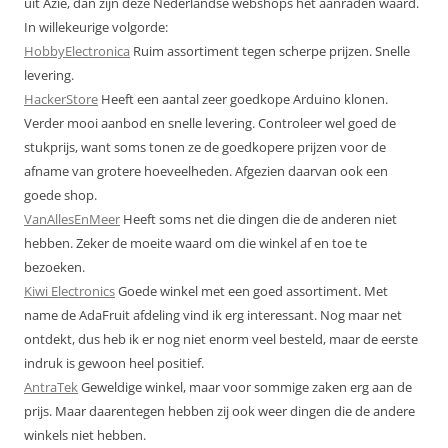
uit Azië, dan zijn deze Nederlandse webshops het aanraden waard.
In willekeurige volgorde:
HobbyElectronica
Ruim assortiment tegen scherpe prijzen. Snelle
levering.
HackerStore
Heeft een aantal zeer goedkope Arduino klonen.
Verder mooi aanbod en snelle levering. Controleer wel goed de
stukprijs, want soms tonen ze de goedkopere prijzen voor de
afname van grotere hoeveelheden. Afgezien daarvan ook een
goede shop.
VanAllesEnMeer
Heeft soms net die dingen die de anderen niet
hebben. Zeker de moeite waard om die winkel af en toe te
bezoeken.
Kiwi Electronics
Goede winkel met een goed assortiment. Met
name de AdaFruit afdeling vind ik erg interessant. Nog maar net
ontdekt, dus heb ik er nog niet enorm veel besteld, maar de eerste
indruk is gewoon heel positief.
AntraTek
Geweldige winkel, maar voor sommige zaken erg aan de
prijs. Maar daarentegen hebben zij ook weer dingen die de andere
winkels niet hebben.