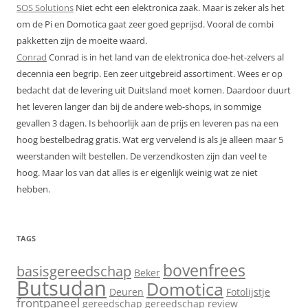
SOS Solutions
Niet echt een elektronica zaak. Maar is zeker als het
om de Pi en Domotica gaat zeer goed geprijsd. Vooral de combi
pakketten zijn de moeite waard.
Conrad
Conrad is in het land van de elektronica doe-het-zelvers al
decennia een begrip. Een zeer uitgebreid assortiment. Wees er op
bedacht dat de levering uit Duitsland moet komen. Daardoor duurt
het leveren langer dan bij de andere web-shops, in sommige
gevallen 3 dagen. Is behoorlijk aan de prijs en leveren pas na een
hoog bestelbedrag gratis. Wat erg vervelend is als je alleen maar 5
weerstanden wilt bestellen. De verzendkosten zijn dan veel te
hoog. Maar los van dat alles is er eigenlijk weinig wat ze niet
hebben.
TAGS
bovenfrees
basisgereedschap
Beker
Butsudan
Domotica
Deuren
Fotolijstje
frontpaneel
gereedschap
gereedschap review