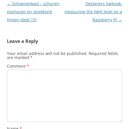
Post
←
Schoenenkast – schuren,
Designers logbook:
navigation
plamuren en stootbord
measuring the light level on a
lijmen (deel 15)
Raspberry Pi
→
Leave a Reply
Your email address will not be published.
Required fields
are marked
*
Comment
*
Name
*