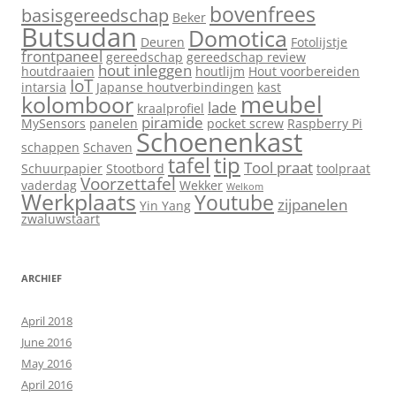
bovenfrees
basisgereedschap
Beker
Butsudan
Domotica
Deuren
Fotolijstje
frontpaneel
gereedschap
gereedschap review
hout inleggen
houtdraaien
houtlijm
Hout voorbereiden
IoT
intarsia
Japanse houtverbindingen
kast
meubel
kolomboor
lade
kraalprofiel
piramide
MySensors
panelen
pocket screw
Raspberry Pi
Schoenenkast
schappen
Schaven
tip
tafel
Tool praat
Schuurpapier
Stootbord
toolpraat
Voorzettafel
vaderdag
Wekker
Welkom
Werkplaats
Youtube
zijpanelen
Yin Yang
zwaluwstaart
ARCHIEF
April 2018
June 2016
May 2016
April 2016