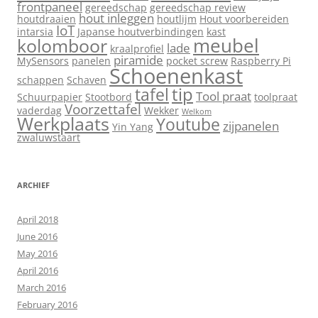
frontpaneel
gereedschap
gereedschap review
hout inleggen
houtdraaien
houtlijm
Hout voorbereiden
IoT
intarsia
Japanse houtverbindingen
kast
meubel
kolomboor
lade
kraalprofiel
piramide
MySensors
panelen
pocket screw
Raspberry Pi
Schoenenkast
schappen
Schaven
tip
tafel
Tool praat
Schuurpapier
Stootbord
toolpraat
Voorzettafel
vaderdag
Wekker
Welkom
Werkplaats
Youtube
zijpanelen
Yin Yang
zwaluwstaart
ARCHIEF
April 2018
June 2016
May 2016
April 2016
March 2016
February 2016