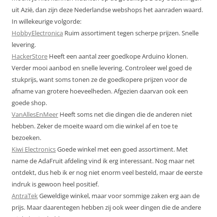
uit Azië, dan zijn deze Nederlandse webshops het aanraden waard.
In willekeurige volgorde:
HobbyElectronica
Ruim assortiment tegen scherpe prijzen. Snelle
levering.
HackerStore
Heeft een aantal zeer goedkope Arduino klonen.
Verder mooi aanbod en snelle levering. Controleer wel goed de
stukprijs, want soms tonen ze de goedkopere prijzen voor de
afname van grotere hoeveelheden. Afgezien daarvan ook een
goede shop.
VanAllesEnMeer
Heeft soms net die dingen die de anderen niet
hebben. Zeker de moeite waard om die winkel af en toe te
bezoeken.
Kiwi Electronics
Goede winkel met een goed assortiment. Met
name de AdaFruit afdeling vind ik erg interessant. Nog maar net
ontdekt, dus heb ik er nog niet enorm veel besteld, maar de eerste
indruk is gewoon heel positief.
AntraTek
Geweldige winkel, maar voor sommige zaken erg aan de
prijs. Maar daarentegen hebben zij ook weer dingen die de andere