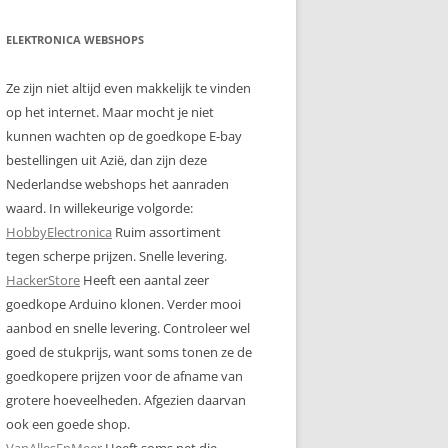
ELEKTRONICA WEBSHOPS
Ze zijn niet altijd even makkelijk te vinden
op het internet. Maar mocht je niet
kunnen wachten op de goedkope E-bay
bestellingen uit Azië, dan zijn deze
Nederlandse webshops het aanraden
waard. In willekeurige volgorde:
HobbyElectronica
Ruim assortiment
tegen scherpe prijzen. Snelle levering.
HackerStore
Heeft een aantal zeer
goedkope Arduino klonen. Verder mooi
aanbod en snelle levering. Controleer wel
goed de stukprijs, want soms tonen ze de
goedkopere prijzen voor de afname van
grotere hoeveelheden. Afgezien daarvan
ook een goede shop.
VanAllesEnMeer
Heeft soms net die