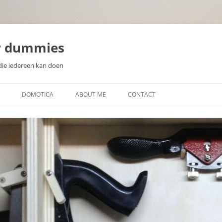
r dummies
die iedereen kan doen
DOMOTICA
ABOUT ME
CONTACT
N
WAT IS DOMOTICA?
EEN DOMOTICA CONTROLLER
KIEZEN
ZELF DOMOTICA SENSOREN EN
WAT IS EEN MICROCONTROLLER
ACTUATOREN MAKEN
SOORTEN SENSOREN
DISPLAYS VOOR DOMOTICA
PROJECTEN