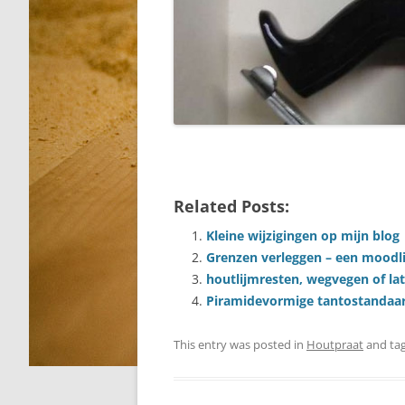
Related Posts:
Kleine wijzigingen op mijn blog
Grenzen verleggen – een moodl
houtlijmresten, wegvegen of lat
Piramidevormige tantostandaa
This entry was posted in
Houtpraat
and ta