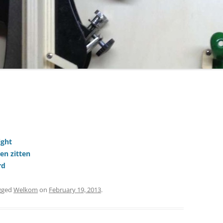
ight
en zitten
rd
gged
Welkom
on
February 19, 2013
.