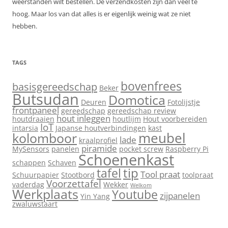
weerstanden wilt bestellen. De verzendkosten zijn dan veel te
hoog. Maar los van dat alles is er eigenlijk weinig wat ze niet
hebben.
TAGS
bovenfrees
basisgereedschap
Beker
Butsudan
Domotica
Deuren
Fotolijstje
frontpaneel
gereedschap
gereedschap review
hout inleggen
houtdraaien
houtlijm
Hout voorbereiden
IoT
intarsia
Japanse houtverbindingen
kast
meubel
kolomboor
lade
kraalprofiel
piramide
MySensors
panelen
pocket screw
Raspberry Pi
Schoenenkast
schappen
Schaven
tip
tafel
Tool praat
Schuurpapier
Stootbord
toolpraat
Voorzettafel
vaderdag
Wekker
Welkom
Werkplaats
Youtube
zijpanelen
Yin Yang
zwaluwstaart