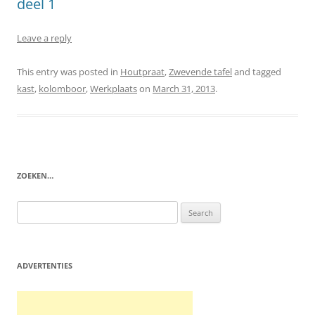
deel 1
Leave a reply
This entry was posted in
Houtpraat
,
Zwevende tafel
and tagged
kast
,
kolomboor
,
Werkplaats
on
March 31, 2013
.
ZOEKEN…
Search
for:
ADVERTENTIES