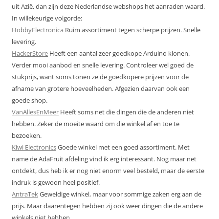
uit Azië, dan zijn deze Nederlandse webshops het aanraden waard.
In willekeurige volgorde:
HobbyElectronica
Ruim assortiment tegen scherpe prijzen. Snelle
levering.
HackerStore
Heeft een aantal zeer goedkope Arduino klonen.
Verder mooi aanbod en snelle levering. Controleer wel goed de
stukprijs, want soms tonen ze de goedkopere prijzen voor de
afname van grotere hoeveelheden. Afgezien daarvan ook een
goede shop.
VanAllesEnMeer
Heeft soms net die dingen die de anderen niet
hebben. Zeker de moeite waard om die winkel af en toe te
bezoeken.
Kiwi Electronics
Goede winkel met een goed assortiment. Met
name de AdaFruit afdeling vind ik erg interessant. Nog maar net
ontdekt, dus heb ik er nog niet enorm veel besteld, maar de eerste
indruk is gewoon heel positief.
AntraTek
Geweldige winkel, maar voor sommige zaken erg aan de
prijs. Maar daarentegen hebben zij ook weer dingen die de andere
winkels niet hebben.