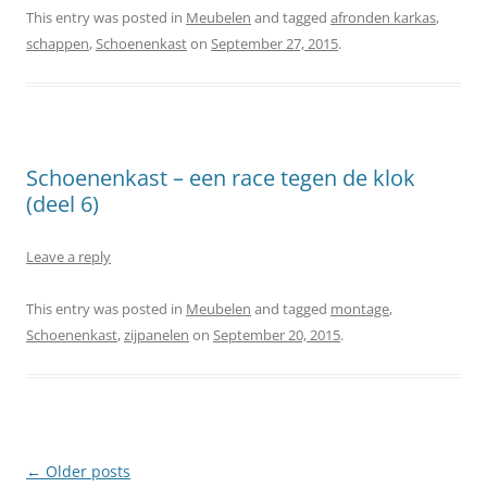
This entry was posted in
Meubelen
and tagged
afronden karkas
,
schappen
,
Schoenenkast
on
September 27, 2015
.
Schoenenkast – een race tegen de klok
(deel 6)
Leave a reply
This entry was posted in
Meubelen
and tagged
montage
,
Schoenenkast
,
zijpanelen
on
September 20, 2015
.
Post
←
Older posts