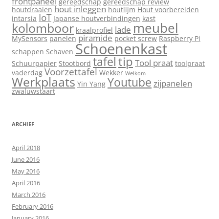
frontpaneel
gereedschap
gereedschap review
hout inleggen
houtdraaien
houtlijm
Hout voorbereiden
IoT
intarsia
Japanse houtverbindingen
kast
meubel
kolomboor
lade
kraalprofiel
piramide
MySensors
panelen
pocket screw
Raspberry Pi
Schoenenkast
schappen
Schaven
tip
tafel
Tool praat
Schuurpapier
Stootbord
toolpraat
Voorzettafel
vaderdag
Wekker
Welkom
Werkplaats
Youtube
zijpanelen
Yin Yang
zwaluwstaart
ARCHIEF
April 2018
June 2016
May 2016
April 2016
March 2016
February 2016
January 2016