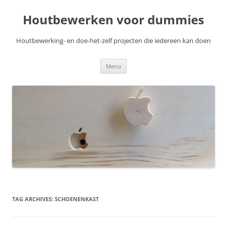
Skip
to
Houtbewerken voor dummies
content
Houtbewerking- en doe-het-zelf projecten die iedereen kan doen
Menu
TAG ARCHIVES:
SCHOENENKAST