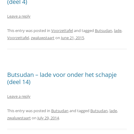
(deel 4)
Leave a reply
This entry was posted in
Voorzettafel
and tagged
Butsudan
,
lade
,
Voorzettafel
,
zwaluwstaart
on
June 21, 2015
.
Butsudan – lade voor onder het schapje
(deel 14)
Leave a reply
This entry was posted in
Butsudan
and tagged
Butsudan
,
lade
,
zwaluwstaart
on
July 29, 2014
.