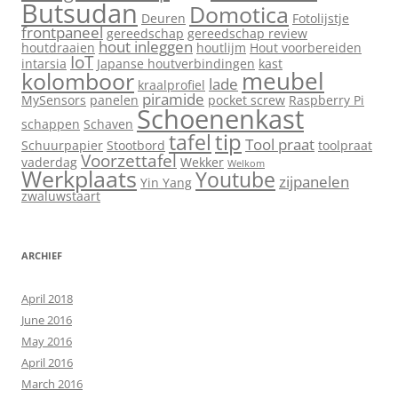
Butsudan
Domotica
Deuren
Fotolijstje
frontpaneel
gereedschap
gereedschap review
hout inleggen
houtdraaien
houtlijm
Hout voorbereiden
IoT
intarsia
Japanse houtverbindingen
kast
meubel
kolomboor
lade
kraalprofiel
piramide
MySensors
panelen
pocket screw
Raspberry Pi
Schoenenkast
schappen
Schaven
tip
tafel
Tool praat
Schuurpapier
Stootbord
toolpraat
Voorzettafel
vaderdag
Wekker
Welkom
Werkplaats
Youtube
zijpanelen
Yin Yang
zwaluwstaart
ARCHIEF
April 2018
June 2016
May 2016
April 2016
March 2016