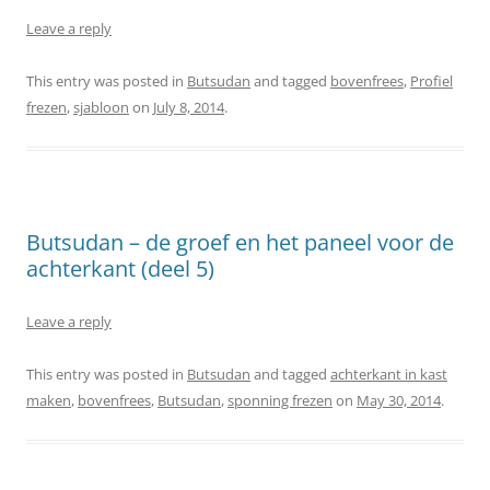
Leave a reply
This entry was posted in
Butsudan
and tagged
bovenfrees
,
Profiel
frezen
,
sjabloon
on
July 8, 2014
.
Butsudan – de groef en het paneel voor de
achterkant (deel 5)
Leave a reply
This entry was posted in
Butsudan
and tagged
achterkant in kast
maken
,
bovenfrees
,
Butsudan
,
sponning frezen
on
May 30, 2014
.