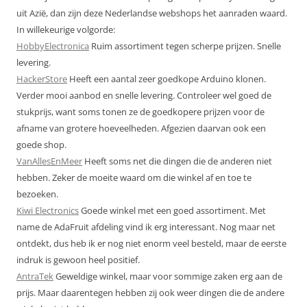
uit Azië, dan zijn deze Nederlandse webshops het aanraden waard.
In willekeurige volgorde:
HobbyElectronica
Ruim assortiment tegen scherpe prijzen. Snelle
levering.
HackerStore
Heeft een aantal zeer goedkope Arduino klonen.
Verder mooi aanbod en snelle levering. Controleer wel goed de
stukprijs, want soms tonen ze de goedkopere prijzen voor de
afname van grotere hoeveelheden. Afgezien daarvan ook een
goede shop.
VanAllesEnMeer
Heeft soms net die dingen die de anderen niet
hebben. Zeker de moeite waard om die winkel af en toe te
bezoeken.
Kiwi Electronics
Goede winkel met een goed assortiment. Met
name de AdaFruit afdeling vind ik erg interessant. Nog maar net
ontdekt, dus heb ik er nog niet enorm veel besteld, maar de eerste
indruk is gewoon heel positief.
AntraTek
Geweldige winkel, maar voor sommige zaken erg aan de
prijs. Maar daarentegen hebben zij ook weer dingen die de andere