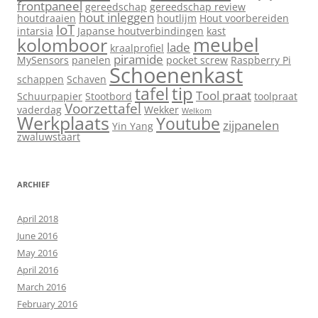
frontpaneel
gereedschap
gereedschap review
hout inleggen
houtdraaien
houtlijm
Hout voorbereiden
IoT
intarsia
Japanse houtverbindingen
kast
meubel
kolomboor
lade
kraalprofiel
piramide
MySensors
panelen
pocket screw
Raspberry Pi
Schoenenkast
schappen
Schaven
tip
tafel
Tool praat
Schuurpapier
Stootbord
toolpraat
Voorzettafel
vaderdag
Wekker
Welkom
Werkplaats
Youtube
zijpanelen
Yin Yang
zwaluwstaart
ARCHIEF
April 2018
June 2016
May 2016
April 2016
March 2016
February 2016