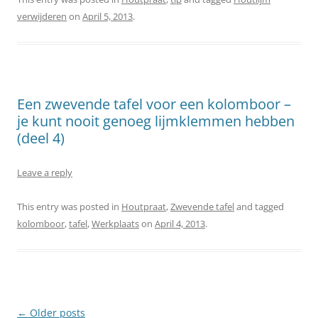
verwijderen
on
April 5, 2013
.
Een zwevende tafel voor een kolomboor –
je kunt nooit genoeg lijmklemmen hebben
(deel 4)
Leave a reply
This entry was posted in
Houtpraat
,
Zwevende tafel
and tagged
kolomboor
,
tafel
,
Werkplaats
on
April 4, 2013
.
Post
←
Older posts