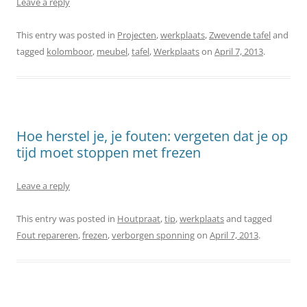
Leave a reply
This entry was posted in
Projecten
,
werkplaats
,
Zwevende tafel
and
tagged
kolomboor
,
meubel
,
tafel
,
Werkplaats
on
April 7, 2013
.
Hoe herstel je, je fouten: vergeten dat je op
tijd moet stoppen met frezen
Leave a reply
This entry was posted in
Houtpraat
,
tip
,
werkplaats
and tagged
Fout repareren
,
frezen
,
verborgen sponning
on
April 7, 2013
.