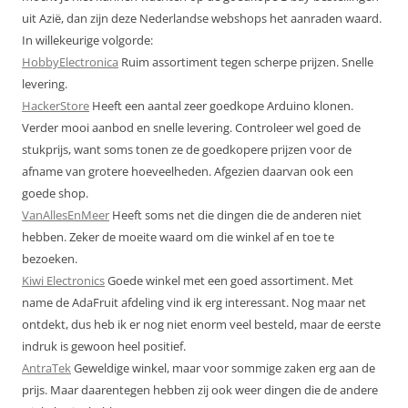
uit Azië, dan zijn deze Nederlandse webshops het aanraden waard.
In willekeurige volgorde:
HobbyElectronica
Ruim assortiment tegen scherpe prijzen. Snelle
levering.
HackerStore
Heeft een aantal zeer goedkope Arduino klonen.
Verder mooi aanbod en snelle levering. Controleer wel goed de
stukprijs, want soms tonen ze de goedkopere prijzen voor de
afname van grotere hoeveelheden. Afgezien daarvan ook een
goede shop.
VanAllesEnMeer
Heeft soms net die dingen die de anderen niet
hebben. Zeker de moeite waard om die winkel af en toe te
bezoeken.
Kiwi Electronics
Goede winkel met een goed assortiment. Met
name de AdaFruit afdeling vind ik erg interessant. Nog maar net
ontdekt, dus heb ik er nog niet enorm veel besteld, maar de eerste
indruk is gewoon heel positief.
AntraTek
Geweldige winkel, maar voor sommige zaken erg aan de
prijs. Maar daarentegen hebben zij ook weer dingen die de andere