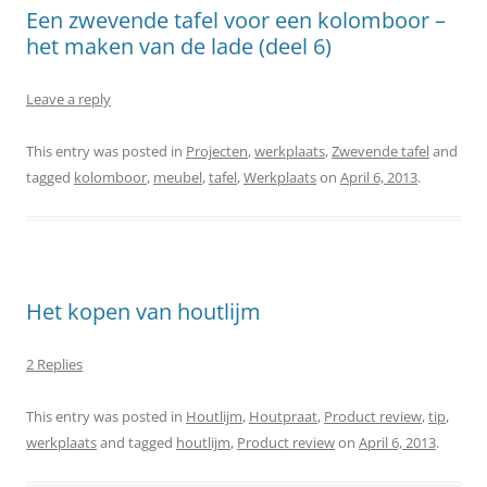
Een zwevende tafel voor een kolomboor –
het maken van de lade (deel 6)
Leave a reply
This entry was posted in
Projecten
,
werkplaats
,
Zwevende tafel
and
tagged
kolomboor
,
meubel
,
tafel
,
Werkplaats
on
April 6, 2013
.
Het kopen van houtlijm
2 Replies
This entry was posted in
Houtlijm
,
Houtpraat
,
Product review
,
tip
,
werkplaats
and tagged
houtlijm
,
Product review
on
April 6, 2013
.