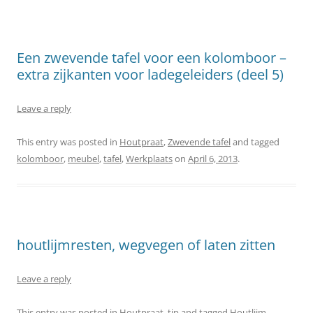
Een zwevende tafel voor een kolomboor –
extra zijkanten voor ladegeleiders (deel 5)
Leave a reply
This entry was posted in
Houtpraat
,
Zwevende tafel
and tagged
kolomboor
,
meubel
,
tafel
,
Werkplaats
on
April 6, 2013
.
houtlijmresten, wegvegen of laten zitten
Leave a reply
This entry was posted in
Houtpraat
,
tip
and tagged
Houtlijm