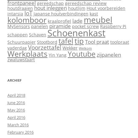
frontpaneel
gereedschap
gereedschap review
hout inleggen
houtdraaien
houtlijm
Hout voorbereiden
IoT
intarsia
Japanse houtverbindingen
kast
meubel
kolomboor
lade
kraalprofiel
piramide
MySensors
panelen
pocket screw
Raspberry Pi
Schoenenkast
schappen
Schaven
tip
tafel
Tool praat
Schuurpapier
Stootbord
toolpraat
Voorzettafel
vaderdag
Wekker
Welkom
Werkplaats
Youtube
zijpanelen
Yin Yang
zwaluwstaart
ARCHIEF
April 2018
June 2016
May 2016
April 2016
March 2016
February 2016