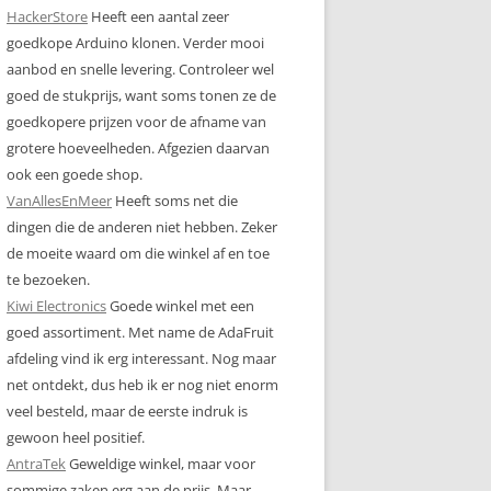
HackerStore
Heeft een aantal zeer
goedkope Arduino klonen. Verder mooi
aanbod en snelle levering. Controleer wel
goed de stukprijs, want soms tonen ze de
goedkopere prijzen voor de afname van
grotere hoeveelheden. Afgezien daarvan
ook een goede shop.
VanAllesEnMeer
Heeft soms net die
dingen die de anderen niet hebben. Zeker
de moeite waard om die winkel af en toe
te bezoeken.
Kiwi Electronics
Goede winkel met een
goed assortiment. Met name de AdaFruit
afdeling vind ik erg interessant. Nog maar
net ontdekt, dus heb ik er nog niet enorm
veel besteld, maar de eerste indruk is
gewoon heel positief.
AntraTek
Geweldige winkel, maar voor
sommige zaken erg aan de prijs. Maar