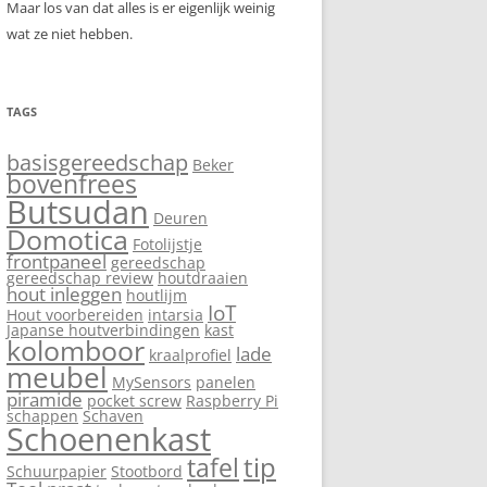
Maar los van dat alles is er eigenlijk weinig
wat ze niet hebben.
TAGS
basisgereedschap
Beker
bovenfrees
Butsudan
Deuren
Domotica
Fotolijstje
frontpaneel
gereedschap
gereedschap review
houtdraaien
hout inleggen
houtlijm
IoT
Hout voorbereiden
intarsia
Japanse houtverbindingen
kast
kolomboor
lade
kraalprofiel
meubel
MySensors
panelen
piramide
pocket screw
Raspberry Pi
schappen
Schaven
Schoenenkast
tip
tafel
Schuurpapier
Stootbord