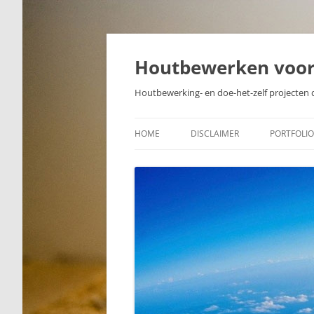
Skip
to
content
Houtbewerken voo
Houtbewerking- en doe-het-zelf projecten 
HOME
DISCLAIMER
PORTFOLIO
PROJECTE