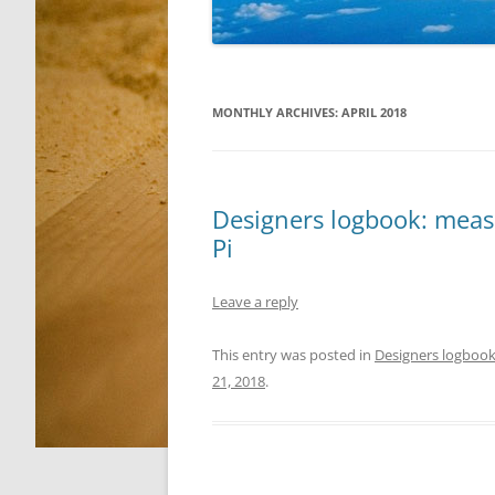
MONTHLY ARCHIVES:
APRIL 2018
Designers logbook: measu
Pi
Leave a reply
This entry was posted in
Designers logboo
21, 2018
.