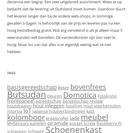
decennia een begrip. Een zeer uitgebreid assortiment. Wees er op
bedacht dat de levering uit Duitsland moet komen. Daardoor duurt
het leveren langer dan bij de andere web-shops, in sommige
gevallen 3 dagen. Is behoorlijk aan de prijs en leveren pas na een
hoog bestelbedrag gratis. Wat erg vervelend is als je alleen maar 5
weerstanden wilt bestellen. De verzendkosten zijn dan veel te
hoog. Maar los van dat alles is er eigenlijk weinig wat ze niet
hebben.
TAGS
bovenfrees
basisgereedschap
Beker
Butsudan
Domotica
Deuren
Fotolijstje
frontpaneel
gereedschap
gereedschap review
hout inleggen
houtdraaien
houtlijm
Hout voorbereiden
IoT
intarsia
Japanse houtverbindingen
kast
meubel
kolomboor
lade
kraalprofiel
piramide
MySensors
panelen
pocket screw
Raspberry Pi
Schoenenkast
schappen
Schaven