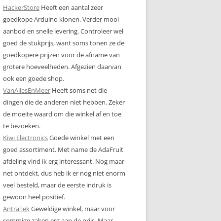
HackerStore
Heeft een aantal zeer
goedkope Arduino klonen. Verder mooi
aanbod en snelle levering. Controleer wel
goed de stukprijs, want soms tonen ze de
goedkopere prijzen voor de afname van
grotere hoeveelheden. Afgezien daarvan
ook een goede shop.
VanAllesEnMeer
Heeft soms net die
dingen die de anderen niet hebben. Zeker
de moeite waard om die winkel af en toe
te bezoeken.
Kiwi Electronics
Goede winkel met een
goed assortiment. Met name de AdaFruit
afdeling vind ik erg interessant. Nog maar
net ontdekt, dus heb ik er nog niet enorm
veel besteld, maar de eerste indruk is
gewoon heel positief.
AntraTek
Geweldige winkel, maar voor
sommige zaken erg aan de prijs. Maar