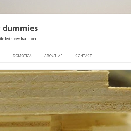
r dummies
die iedereen kan doen
DOMOTICA
ABOUT ME
CONTACT
N
WAT IS DOMOTICA?
EEN DOMOTICA CONTROLLER
KIEZEN
ZELF DOMOTICA SENSOREN EN
WAT IS EEN MICROCONTROLLER
ACTUATOREN MAKEN
SOORTEN SENSOREN
DISPLAYS VOOR DOMOTICA
PROJECTEN