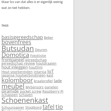
Maar los van dat alles is er eigenlijk weinig
wat ze niet hebben.
TAGS
basisgereedschap
Beker
bovenfrees
Butsudan
Deuren
Domotica
Fotolijstje
frontpaneel
gereedschap
gereedschap review
houtdraaien
hout inleggen
houtlijm
IoT
Hout voorbereiden
intarsia
Japanse houtverbindingen
kast
kolomboor
lade
kraalprofiel
meubel
MySensors
panelen
piramide
pocket screw
Raspberry Pi
schappen
Schaven
Schoenenkast
tip
tafel
Schuurpapier
Stootbord