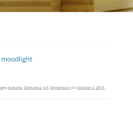
 moodlight
gged
Arduino
,
Domotica
,
IoT
,
MySensors
on
October 2, 2015
.