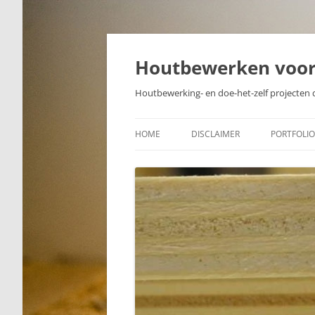
Skip
to
content
Houtbewerken voo
Houtbewerking- en doe-het-zelf projecten 
HOME
DISCLAIMER
PORTFOLIO
PROJECTE