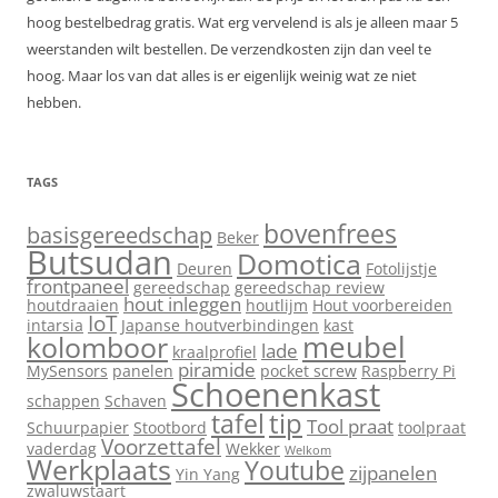
hoog bestelbedrag gratis. Wat erg vervelend is als je alleen maar 5
weerstanden wilt bestellen. De verzendkosten zijn dan veel te
hoog. Maar los van dat alles is er eigenlijk weinig wat ze niet
hebben.
TAGS
bovenfrees
basisgereedschap
Beker
Butsudan
Domotica
Deuren
Fotolijstje
frontpaneel
gereedschap
gereedschap review
hout inleggen
houtdraaien
houtlijm
Hout voorbereiden
IoT
intarsia
Japanse houtverbindingen
kast
meubel
kolomboor
lade
kraalprofiel
piramide
MySensors
panelen
pocket screw
Raspberry Pi
Schoenenkast
schappen
Schaven
tip
tafel
Tool praat
Schuurpapier
Stootbord
toolpraat
Voorzettafel
vaderdag
Wekker
Welkom
Werkplaats
Youtube
zijpanelen
Yin Yang
zwaluwstaart