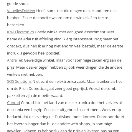
goede shop.
VanAllesEnMeer
Heeft soms net die dingen die de anderen niet
hebben. Zeker de moeite waard om die winkel af en toe te
bezoeken.
Kiwi Electronics
Goede winkel met een goed assortiment. Met
name de AdaFruit afdeling vind ik erg interessant. Nog maar net
ontdekt, dus heb ik er nog niet enorm veel besteld, maar de eerste
indruk is gewoon heel positief.
AntraTek
Geweldige winkel, maar voor sommige zaken erg aan de
prijs. Maar daarentegen hebben zij ook weer dingen die de andere
winkels niet hebben.
SOS Solutions
Niet echt een elektronica zaak. Maar is zeker als het
om de Pi en Domotica gaat zeer goed geprijsd. Vooral de combi
pakketten zijn de moeite waard.
Conrad
Conrad is in het land van de elektronica doe-het-zelvers al
decennia een begrip. Een zeer uitgebreid assortiment. Wees er op
bedacht dat de levering uit Duitsland moet komen. Daardoor duurt
het leveren langer dan bij de andere web-shops, in sommige
gevallen 3 dagen. Is behoorlijk aan de prijs en leveren pas na een