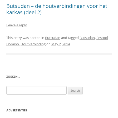
Butsudan – de houtverbindingen voor het
karkas (deel 2)
Leave a reply
This entry was posted in
Butsudan
and tagged
Butsudan
,
Festool
Domino
,
Houtverbinding
on
May 2, 2014
.
ZOEKEN…
Search
for:
ADVERTENTIES