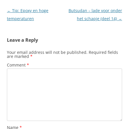
Post
←
Tip: Epoxy en hoge
Butsudan – lade voor onder
navigation
temperaturen
het schapje (deel 14)
→
Leave a Reply
Your email address will not be published.
Required fields
are marked
*
Comment
*
Name
*