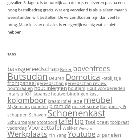
gevallen 3 dagen. Is behoorlijk aan de prijs en leveren pas na een
hoog bestelbedrag gratis. Wat erg vervelend is als je alleen maar 5
weerstanden wilt bestellen. De verzendkosten zijn dan veel te
hoog. Maar los van dat alles is er eigenlijk weinig wat ze niet
hebben.
TAGS
bovenfrees
basisgereedschap
Beker
Butsudan
Domotica
Deuren
Fotolijstje
frontpaneel
gereedschap
gereedschap review
hout inleggen
houtdraaien
houtlijm
Hout voorbereiden
IoT
intarsia
Japanse houtverbindingen
kast
meubel
kolomboor
lade
kraalprofiel
piramide
MySensors
panelen
pocket screw
Raspberry Pi
Schoenenkast
schappen
Schaven
tip
tafel
Tool praat
Schuurpapier
Stootbord
toolpraat
Voorzettafel
vaderdag
Wekker
Welkom
Werkplaats
Youtube
zijpanelen
Yin Yang