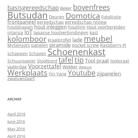
bovenfrees
basisgereedschap
Beker
Butsudan
Domotica
Deuren
Fotolijstje
frontpaneel
gereedschap
gereedschap review
hout inleggen
houtdraaien
houtlijm
Hout voorbereiden
IoT
intarsia
Japanse houtverbindingen
kast
meubel
kolomboor
lade
kraalprofiel
piramide
MySensors
panelen
pocket screw
Raspberry Pi
Schoenenkast
schappen
Schaven
tip
tafel
Tool praat
Schuurpapier
Stootbord
toolpraat
Voorzettafel
vaderdag
Wekker
Welkom
Werkplaats
Youtube
zijpanelen
Yin Yang
zwaluwstaart
ARCHIEF
April 2018
June 2016
May 2016
April 2016