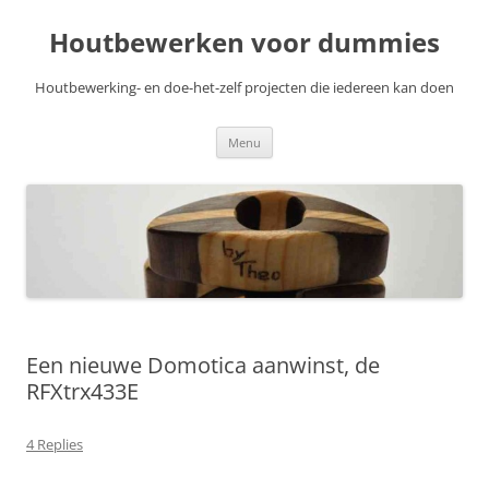
Skip
to
Houtbewerken voor dummies
content
Houtbewerking- en doe-het-zelf projecten die iedereen kan doen
Menu
Een nieuwe Domotica aanwinst, de
RFXtrx433E
4 Replies