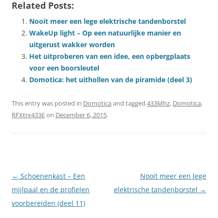
Related Posts:
Nooit meer een lege elektrische tandenborstel
WakeUp light – Op een natuurlijke manier en
uitgerust wakker worden
Het uitproberen van een idee, een opbergplaats
voor een boorsleutel
Domotica: het uithollen van de piramide (deel 3)
This entry was posted in
Domotica
and tagged
433Mhz
,
Domotica
,
RFXtrx433E
on
December 6, 2015
.
Post
←
Schoenenkast – Een
Nooit meer een lege
navigation
mijlpaal en de profielen
elektrische tandenborstel
→
voorbereiden (deel 11)