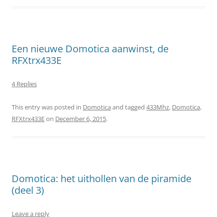
Een nieuwe Domotica aanwinst, de
RFXtrx433E
4 Replies
This entry was posted in
Domotica
and tagged
433Mhz
,
Domotica
,
RFXtrx433E
on
December 6, 2015
.
Domotica: het uithollen van de piramide
(deel 3)
Leave a reply