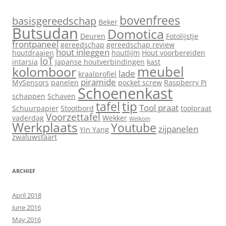
bovenfrees
basisgereedschap
Beker
Butsudan
Domotica
Deuren
Fotolijstje
frontpaneel
gereedschap
gereedschap review
hout inleggen
houtdraaien
houtlijm
Hout voorbereiden
IoT
intarsia
Japanse houtverbindingen
kast
meubel
kolomboor
lade
kraalprofiel
piramide
MySensors
panelen
pocket screw
Raspberry Pi
Schoenenkast
schappen
Schaven
tip
tafel
Tool praat
Schuurpapier
Stootbord
toolpraat
Voorzettafel
vaderdag
Wekker
Welkom
Werkplaats
Youtube
zijpanelen
Yin Yang
zwaluwstaart
ARCHIEF
April 2018
June 2016
May 2016