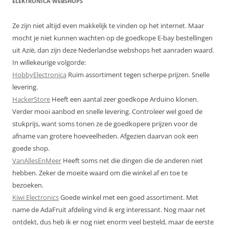
ELEKTRONICA WEBSHOPS
Ze zijn niet altijd even makkelijk te vinden op het internet. Maar
mocht je niet kunnen wachten op de goedkope E-bay bestellingen
uit Azië, dan zijn deze Nederlandse webshops het aanraden waard.
In willekeurige volgorde:
HobbyElectronica
Ruim assortiment tegen scherpe prijzen. Snelle
levering.
HackerStore
Heeft een aantal zeer goedkope Arduino klonen.
Verder mooi aanbod en snelle levering. Controleer wel goed de
stukprijs, want soms tonen ze de goedkopere prijzen voor de
afname van grotere hoeveelheden. Afgezien daarvan ook een
goede shop.
VanAllesEnMeer
Heeft soms net die dingen die de anderen niet
hebben. Zeker de moeite waard om die winkel af en toe te
bezoeken.
Kiwi Electronics
Goede winkel met een goed assortiment. Met
name de AdaFruit afdeling vind ik erg interessant. Nog maar net
ontdekt, dus heb ik er nog niet enorm veel besteld, maar de eerste