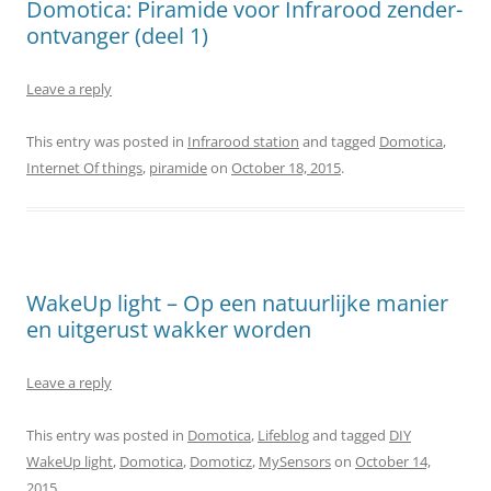
Domotica: Piramide voor Infrarood zender-
ontvanger (deel 1)
Leave a reply
This entry was posted in
Infrarood station
and tagged
Domotica
,
Internet Of things
,
piramide
on
October 18, 2015
.
WakeUp light – Op een natuurlijke manier
en uitgerust wakker worden
Leave a reply
This entry was posted in
Domotica
,
Lifeblog
and tagged
DIY
WakeUp light
,
Domotica
,
Domoticz
,
MySensors
on
October 14,
2015
.