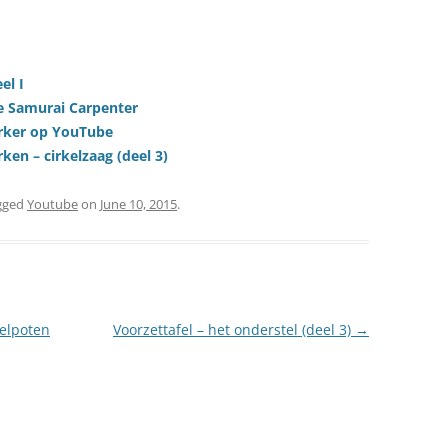
el I
e Samurai Carpenter
rker op YouTube
en – cirkelzaag (deel 3)
gged
Youtube
on
June 10, 2015
.
felpoten
Voorzettafel – het onderstel (deel 3)
→