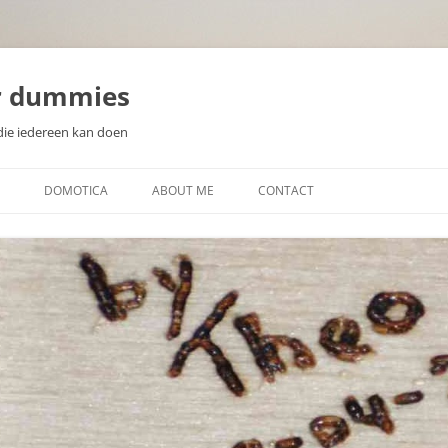
r dummies
die iedereen kan doen
DOMOTICA
ABOUT ME
CONTACT
N
WAT IS DOMOTICA?
EEN DOMOTICA CONTROLLER
KIEZEN
ZELF DOMOTICA SENSOREN EN
WAT IS EEN MICROCONTROLLER
ACTUATOREN MAKEN
SOORTEN SENSOREN
DISPLAYS VOOR DOMOTICA
PROJECTEN