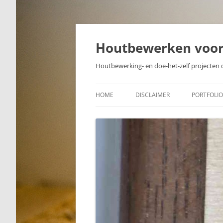
Skip
to
content
Houtbewerken voo
Houtbewerking- en doe-het-zelf projecten 
HOME
DISCLAIMER
PORTFOLIO
PROJECTE